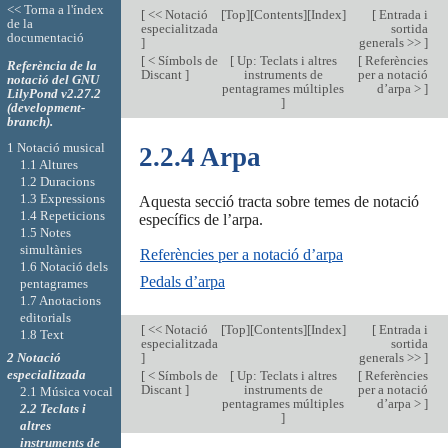
<< Torna a l'índex
[
<< Notació
[
Top
][
Contents
][
Index
]
[
Entrada i
de la
especialitzada
sortida
documentació
]
generals >>
]
[
< Símbols de
[
Up: Teclats i altres
[
Referències
Referència de la
Discant
]
instruments de
per a notació
notació del GNU
pentagrames múltiples
d’arpa >
]
LilyPond v2.27.2
]
(development-
branch).
1 Notació musical
2.2.4 Arpa
1.1 Altures
1.2 Duracions
1.3 Expressions
Aquesta secció tracta sobre temes de notació
1.4 Repeticions
específics de l’arpa.
1.5 Notes
simultànies
Referències per a notació d’arpa
1.6 Notació dels
Pedals d’arpa
pentagrames
1.7 Anotacions
editorials
[
<< Notació
[
Top
][
Contents
][
Index
]
[
Entrada i
1.8 Text
especialitzada
sortida
]
generals >>
]
2 Notació
especialitzada
[
< Símbols de
[
Up: Teclats i altres
[
Referències
Discant
]
instruments de
per a notació
2.1 Música vocal
pentagrames múltiples
d’arpa >
]
2.2 Teclats i
]
altres
instruments de