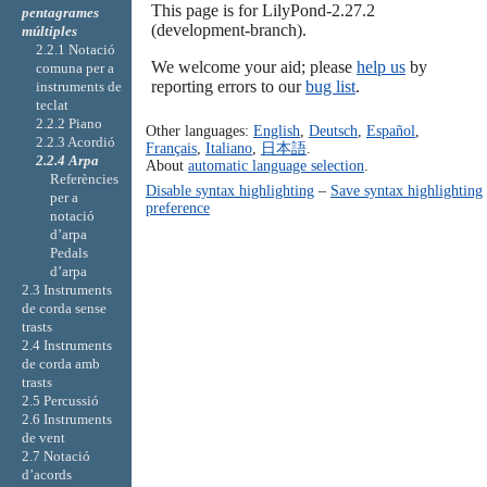
This page is for LilyPond-2.27.2
pentagrames
(development-branch).
múltiples
2.2.1 Notació
We welcome your aid; please
help us
by
comuna per a
reporting errors to our
bug list
.
instruments de
teclat
2.2.2 Piano
Other languages:
English
,
Deutsch
,
Español
,
2.2.3 Acordió
Français
,
Italiano
,
日本語
.
2.2.4 Arpa
About
automatic language selection
.
Referències
Disable syntax highlighting
–
Save syntax highlighting
per a
preference
notació
d’arpa
Pedals
d’arpa
2.3 Instruments
de corda sense
trasts
2.4 Instruments
de corda amb
trasts
2.5 Percussió
2.6 Instruments
de vent
2.7 Notació
d’acords