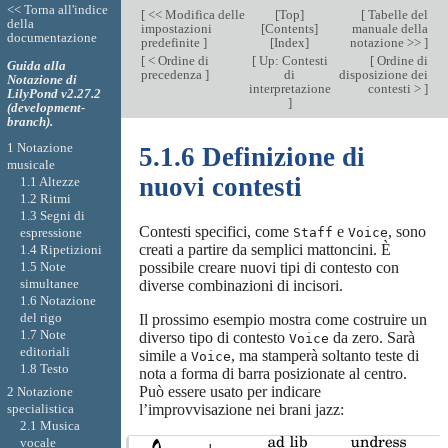
<< Torna all'indice
[
<< Modifica delle
[
Top
]
[
Tabelle del
della
impostazioni
[
Contents
]
manuale della
documentazione
predefinite
]
[
Index
]
notazione >>
]
[
< Ordine di
[
Up: Contesti
[
Ordine di
Guida alla
precedenza
]
di
disposizione dei
Notazione di
interpretazione
contesti >
]
LilyPond v2.27.2
]
(development-
branch).
1 Notazione
5.1.6 Definizione di
musicale
nuovi contesti
1.1 Altezze
1.2 Ritmi
1.3 Segni di
Contesti specifici, come
e
, sono
espressione
Staff
Voice
creati a partire da semplici mattoncini. È
1.4 Ripetizioni
1.5 Note
possibile creare nuovi tipi di contesto con
simultanee
diverse combinazioni di incisori.
1.6 Notazione
del rigo
Il prossimo esempio mostra come costruire un
1.7 Note
diverso tipo di contesto
da zero. Sarà
Voice
editoriali
simile a
, ma stamperà soltanto teste di
Voice
1.8 Testo
nota a forma di barra posizionate al centro.
Può essere usato per indicare
2 Notazione
l’improvvisazione nei brani jazz:
specialistica
2.1 Musica
vocale