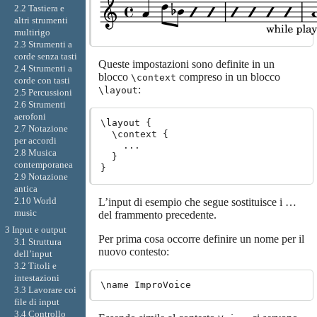
2.2 Tastiera e
altri strumenti
multirigo
2.3 Strumenti a
corde senza tasti
Queste impostazioni sono definite in un
2.4 Strumenti a
blocco
compreso in un blocco
\context
corde con tasti
:
\layout
2.5 Percussioni
2.6 Strumenti
aerofoni
\layout {

2.7 Notazione
  \context {

per accordi
    ...

2.8 Musica
  }

contemporanea
2.9 Notazione
antica
2.10 World
L’input di esempio che segue sostituisce i …
music
del frammento precedente.
3 Input e output
Per prima cosa occorre definire un nome per il
3.1 Struttura
nuovo contesto:
dell’input
3.2 Titoli e
intestazioni
3.3 Lavorare coi
file di input
3.4 Controllo