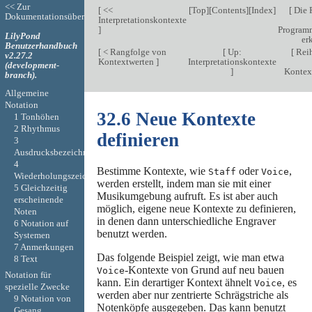
<< Zur
[
<<
[
Top
][
Contents
][
Index
]
[
Die 
Dokumentationsübersicht
Interpretationskontexte
]
Program
LilyPond
er
Benutzerhandbuch
[
< Rangfolge von
[
Up:
[
Reih
v2.27.2
Kontextwerten
]
Interpretationskontexte
(development-
]
Kontex
branch).
Allgemeine
Notation
32.6 Neue Kontexte
1 Tonhöhen
2 Rhythmus
definieren
3
Ausdrucksbezeichnungen
4
Bestimme Kontexte, wie
oder
,
Staff
Voice
Wiederholungszeichen
werden erstellt, indem man sie mit einer
5 Gleichzeitig
Musikumgebung aufruft. Es ist aber auch
erscheinende
möglich, eigene neue Kontexte zu definieren,
Noten
in denen dann unterschiedliche Engraver
6 Notation auf
benutzt werden.
Systemen
7 Anmerkungen
Das folgende Beispiel zeigt, wie man etwa
8 Text
-Kontexte von Grund auf neu bauen
Voice
Notation für
kann. Ein derartiger Kontext ähnelt
, es
Voice
spezielle Zwecke
werden aber nur zentrierte Schrägstriche als
9 Notation von
Notenköpfe ausgegeben. Das kann benutzt
Gesang