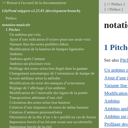
<< Retour à l'accueil de la documentation
[
<< Préface
]
[
< Préface
]
LilyPond snippets v2.25.81 (development-branch).
Préface
notat
notation musicale
1 Pitches
Un ambitus par voix
Ajout d’une indication d’octave pour une seule voix
Variante fine des notes profilées Aiken
1 Pitch
Modification de la hauteur de hampes ligaturées
Ambitus
Ambitus après l’armure
See also
Pitc
Ambitus sur plusieurs voix
Profilage des notes selon leur degré dans la gamme
Un ambitus p
Changement automatique de l’orientation de hampe de
Ajout d’une 
la note médiane selon la mélodie
Modification du texte des marques d’octaviation
Variante fine
Réglage de l’affichage d’un ambitus
Modification de l’intervalle des lignes de la portée
Modification
Transposition arbitraire d’une clef
Ambitus
Coloration des notes selon leur hauteur
Création d’une séquence de notes de même hauteur
Ambitus aprè
Création d’armures personnalisées
Ambitus sur 
Orientation de la tête d’un « fa » profilé en cas de fusion
Impression forcée d’un bécarre avant une accidentelle
Profilage de
Impression forcée de la clef