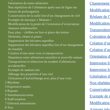
Changement a
Génération de notes aléatoires
Non répétition de l’altération après saut de ligne sur
Modification
liaison de prolongation
Conservation de la taille lors d’un changement de clef
Réglage de l
Exemple de musique « Makam »
Modification 
Modification de la pente de l’extension d’octaviation
Armures inhabituelles
Transposition
Easy play – chiffres en lieu et place des lettres
Coloration de
Orchestre, chœur et piano
Suppression des bécarres superflus
Création d’u
Suppression des bécarres superflus lors d’un changement
de tonalité
Création d’a
Citation d’une autre voix et transposition
Orientation d
Séparation entre altérations annulées et nouvelle armure
Transposition et réduction du nombre d’altérations
Impression fo
accidentelles
Impression fo
Exemple de makam turc
Affinage des propriétés d’une clef
Génération de
Utilisation d’
avec plus d’une voix
autoChange
2 Rhythms
Non répétitio
3 Expressive marks
Conservation 
4 Repeats
5 Simultaneous notes
Exemple de 
6 Staff notation
Modification 
7 Editorial annotations
8 Text
Armures inha