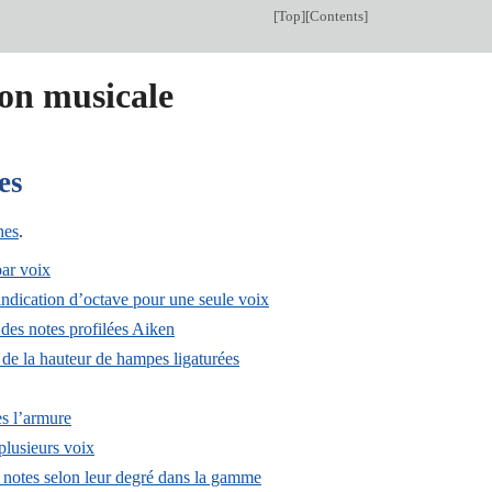
[
Top
][
Contents
]
ion musicale
es
hes
.
ar voix
indication d’octave pour une seule voix
 des notes profilées Aiken
 de la hauteur de hampes ligaturées
s l’armure
plusieurs voix
s notes selon leur degré dans la gamme