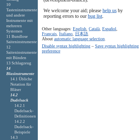
10
Tasteninstrumente
We welcome your aid; please
help us
by
und andere
reporting errors to our
bug list
.
Instrumente mit
mehreren
Other languages:
English
,
Català
,
Español
,
Systemen
Français
,
Italiano
,
日本語
.
11 Bundlose
About
automatic language selection
.
Saiteninstrumente
Disable syntax highlighting
–
Save syntax highlighting
12
preference
Saiteninstrumente
mit Bünden
13 Schlagzeug
14
Blasinstrumente
14.1 Übliche
Notation für
Bläser
14.2
Dudelsack
14.2.1
Dudelsack-
Definitionen
14.2.2
Dudelsack-
Beispiele
14.3