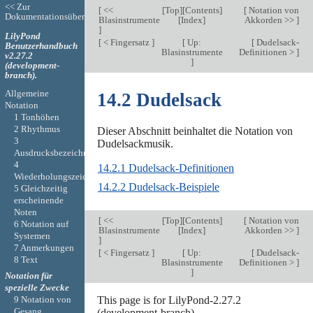
<< Zur
[
<<
[
Top
][
Contents
]
[
Notation von
Dokumentationsübersicht
Blasinstrumente
[
Index
]
Akkorden >>
]
]
LilyPond
[
< Fingersatz
]
[
Up:
[
Dudelsack-
Benutzerhandbuch
Blasinstrumente
Definitionen >
]
v2.27.2
]
(development-
branch).
Allgemeine
14.2 Dudelsack
Notation
1 Tonhöhen
2 Rhythmus
Dieser Abschnitt beinhaltet die Notation von
3
Dudelsackmusik.
Ausdrucksbezeichnungen
4
14.2.1 Dudelsack-Definitionen
Wiederholungszeichen
14.2.2 Dudelsack-Beispiele
5 Gleichzeitig
erscheinende
Noten
[
<<
[
Top
][
Contents
]
[
Notation von
6 Notation auf
Blasinstrumente
[
Index
]
Akkorden >>
]
Systemen
]
7 Anmerkungen
[
< Fingersatz
]
[
Up:
[
Dudelsack-
8 Text
Blasinstrumente
Definitionen >
]
]
Notation für
spezielle Zwecke
This page is for LilyPond-2.27.2
9 Notation von
Gesang
(development-branch).