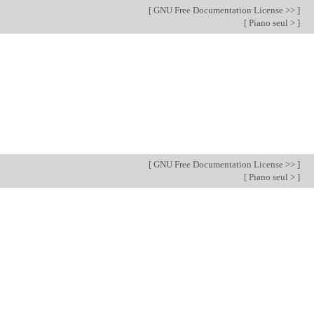
[
GNU Free Documentation License >>
]
[
Piano seul >
]
[
GNU Free Documentation License >>
]
[
Piano seul >
]