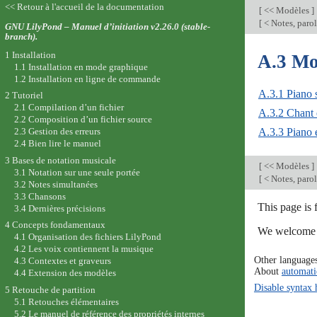
<< Retour à l'accueil de la documentation
[
<< Modèles
]
[
< Notes, parol
GNU LilyPond – Manuel d’initiation v2.26.0 (stable-
branch).
1 Installation
A.3 Mo
1.1 Installation en mode graphique
1.2 Installation en ligne de commande
A.3.1 Piano 
2 Tutoriel
2.1 Compilation d’un fichier
A.3.2 Chant
2.2 Composition d’un fichier source
A.3.3 Piano e
2.3 Gestion des erreurs
2.4 Bien lire le manuel
3 Bases de notation musicale
[
<< Modèles
]
3.1 Notation sur une seule portée
[
< Notes, parol
3.2 Notes simultanées
3.3 Chansons
This page is 
3.4 Dernières précisions
4 Concepts fondamentaux
We welcome y
4.1 Organisation des fichiers LilyPond
4.2 Les voix contiennent la musique
Other language
4.3 Contextes et graveurs
About
automati
4.4 Extension des modèles
Disable syntax 
5 Retouche de partition
5.1 Retouches élémentaires
5.2 Le manuel de référence des propriétés internes