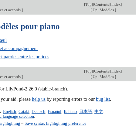
[
Top
][
Contents
][
Index
]
es et accords
]
[
Up: Modèles
]
dèles pour piano
seul
 et accompagnement
t paroles entre les portées
[
Top
][
Contents
][
Index
]
es et accords
]
[
Up: Modèles
]
for LilyPond-2.26.0 (stable-branch).
our aid; please
help us
by reporting errors to our
bug list
.
s:
English
,
Català
,
Deutsch
,
Español
,
Italiano
,
日本語
,
中文
.
c language selection
.
highlighting
–
Save syntax highlighting preference