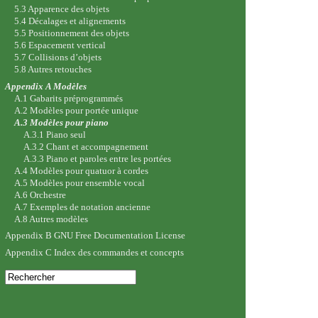
5.3 Apparence des objets
5.4 Décalages et alignements
5.5 Positionnement des objets
5.6 Espacement vertical
5.7 Collisions d’objets
5.8 Autres retouches
Appendix A Modèles
A.1 Gabarits préprogrammés
A.2 Modèles pour portée unique
A.3 Modèles pour piano
A.3.1 Piano seul
A.3.2 Chant et accompagnement
A.3.3 Piano et paroles entre les portées
A.4 Modèles pour quatuor à cordes
A.5 Modèles pour ensemble vocal
A.6 Orchestre
A.7 Exemples de notation ancienne
A.8 Autres modèles
Appendix B GNU Free Documentation License
Appendix C Index des commandes et concepts