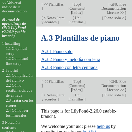
<< Volver al
[
<< Plantillas
[
Top
]
[
GNU Free
índice de la
]
[
Contents
]
Documentation
documentación
[
Index
]
License >>
]
[
< Notas, letra
[
Up:
[
Piano solo >
]
Manual de
y acordes
]
Plantillas
]
aprendizaje de
GNU LilyPond
v2.26.0 (stable-
branch).
A.3 Plantillas de piano
1 Installing
1.1 Graphical
A.3.1 Piano solo
setup
1.2 Command
A.3.2 Piano y melodía con letra
line setup
A.3.3 Piano con letra centrada
2 Tutorial
2.1 Compilación
del archivo
[
<< Plantillas
[
Top
]
[
GNU Free
2.2 Cómo
]
[
Contents
]
Documentation
[
Index
]
License >>
]
escribir archivos
[
< Notas, letra
[
Up:
[
Piano solo >
]
de entrada
y acordes
]
Plantillas
]
2.3 Tratar con los
errores
2.4 Cómo leer
This page is for LilyPond-2.26.0 (stable-
los manuales
branch).
3 Notación
We welcome your aid; please
help us
by
corriente
reporting errors to our
bug list
.