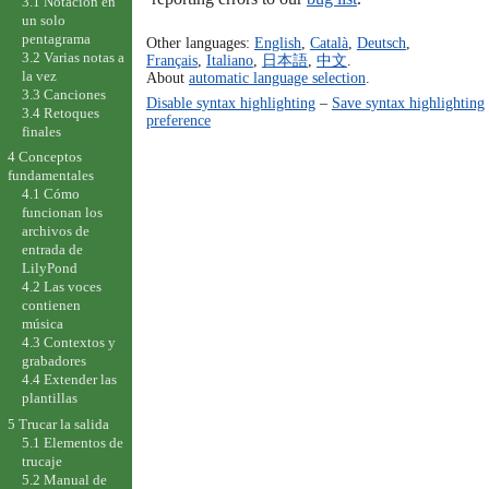
3.1 Notación en
un solo
pentagrama
Other languages:
English
,
Català
,
Deutsch
,
3.2 Varias notas a
Français
,
Italiano
,
日本語
,
中文
.
la vez
About
automatic language selection
.
3.3 Canciones
Disable syntax highlighting
–
Save syntax highlighting
3.4 Retoques
preference
finales
4 Conceptos
fundamentales
4.1 Cómo
funcionan los
archivos de
entrada de
LilyPond
4.2 Las voces
contienen
música
4.3 Contextos y
grabadores
4.4 Extender las
plantillas
5 Trucar la salida
5.1 Elementos de
trucaje
5.2 Manual de