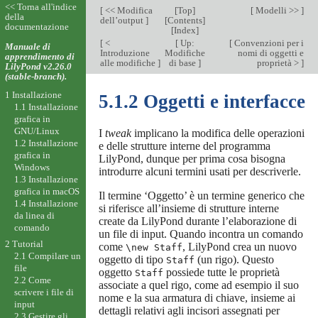
<< Torna all'indice
[
<< Modifica
[
Top
]
[
Modelli >>
]
della
dell’output
]
[
Contents
]
documentazione
[
Index
]
[
<
[
Up:
[
Convenzioni per i
Manuale di
Introduzione
Modifiche
nomi di oggetti e
apprendimento di
alle modifiche
]
di base
]
proprietà >
]
LilyPond v2.26.0
(stable-branch).
1 Installazione
5.1.2 Oggetti e interfacce
1.1 Installazione
grafica in
GNU/Linux
I
tweak
implicano la modifica delle operazioni
1.2 Installazione
e delle strutture interne del programma
grafica in
LilyPond, dunque per prima cosa bisogna
Windows
introdurre alcuni termini usati per descriverle.
1.3 Installazione
grafica in macOS
Il termine ‘Oggetto’ è un termine generico che
1.4 Installazione
si riferisce all’insieme di strutture interne
da linea di
create da LilyPond durante l’elaborazione di
comando
un file di input. Quando incontra un comando
2 Tutorial
come
, LilyPond crea un nuovo
\new Staff
2.1 Compilare un
oggetto di tipo
(un rigo). Questo
Staff
file
oggetto
possiede tutte le proprietà
Staff
2.2 Come
associate a quel rigo, come ad esempio il suo
scrivere i file di
nome e la sua armatura di chiave, insieme ai
input
dettagli relativi agli incisori assegnati per
2.3 Gestire gli