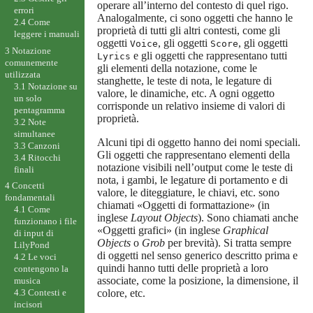
operare all’interno del contesto di quel rigo.
errori
Analogalmente, ci sono oggetti che hanno le
2.4 Come
proprietà di tutti gli altri contesti, come gli
leggere i manuali
oggetti
, gli oggetti
, gli oggetti
Voice
Score
3 Notazione
e gli oggetti che rappresentano tutti
Lyrics
comunemente
gli elementi della notazione, come le
utilizzata
stanghette, le teste di nota, le legature di
3.1 Notazione su
valore, le dinamiche, etc. A ogni oggetto
un solo
corrisponde un relativo insieme di valori di
pentagramma
proprietà.
3.2 Note
simultanee
Alcuni tipi di oggetto hanno dei nomi speciali.
3.3 Canzoni
Gli oggetti che rappresentano elementi della
3.4 Ritocchi
notazione visibili nell’output come le teste di
finali
nota, i gambi, le legature di portamento e di
4 Concetti
valore, le diteggiature, le chiavi, etc. sono
fondamentali
chiamati «Oggetti di formattazione» (in
4.1 Come
inglese
Layout Objects
). Sono chiamati anche
funzionano i file
«Oggetti grafici» (in inglese
Graphical
di input di
Objects
o
Grob
per brevità). Si tratta sempre
LilyPond
di oggetti nel senso generico descritto prima e
4.2 Le voci
quindi hanno tutti delle proprietà a loro
contengono la
associate, come la posizione, la dimensione, il
musica
colore, etc.
4.3 Contesti e
incisori