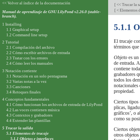
<< Volver al índice de la documentación
[
<< Trucar la 
[
< Elementos d
Manual de aprendizaje de GNU LilyPond v2.26.0 (stable-
branch).
1 Installing
5.1.1 O
1.1 Graphical setup
1.2 Command line setup
El trucaje co
2 Tutorial
términos que 
2.1 Compilación del archivo
2.2 Cómo escribir archivos de entrada
Objeto
es un 
2.3 Tratar con los errores
de entrada. 
2.4 Cómo leer los manuales
contiene toda
3 Notación corriente
grabadores q
3.1 Notación en un solo pentagrama
todos los de
3.2 Varias notas a la vez
notacionales 
3.3 Canciones
propiedad.
3.4 Retoques finales
4 Conceptos fundamentales
Ciertos tipos
4.1 Cómo funcionan los archivos de entrada de LilyPond
plicas, ligad
4.2 Las voces contienen música
gráficos’, o
4.3 Contextos y grabadores
como su posic
4.4 Extender las plantillas
5 Trucar la salida
Ciertos objet
5.1 Elementos de trucaje
otros objetos
5.1.1 Objetos e interfaces