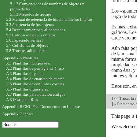
forma. Los o
5.1.2 Convenciones de nombres de objetos y
propiedades
Los «spanner
5.1.3 Métodos de trucaje
largo de toda 
5.2 Manual de referencia de funcionamiento interno
5.3 Apariencia de los objetos
Es más, exist
5.4 Desplazamientos y alineaciones
gráficos. Lo
5.5 Colocación de los objetos
tarde veremo
5.6 Espaciado vertical
5.7 Colisiones de objetos
Aún falta por
5.8 Trucajes adicionales
de la misma m
Appendix A Plantillas
misma forma d
A.1 Plantillas incorporadas
propiedades 
A.2 Plantillas de pentagrama único
como ésta, y
A.3 Plantillas de piano
interés y de u
A.4 Plantillas de cuarteto de cuerda
A.5 Plantillas de conjuntos vocales
Estos son, en 
A.6 Plantillas orquestales
A.7 Plantillas para notación antigua
[
<< Trucar la 
A.8 Otras plantillas
[
< Elementos d
Appendix B GNU Free Documentation License
Appendix C Índice
This page is 
We welcome y