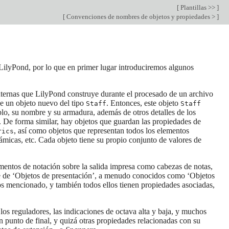
[
Plantillas >>
]
[
Convenciones de nombres de objetos y propiedades >
]
 LilyPond, por lo que en primer lugar introduciremos algunos
 internas que LilyPond construye durante el procesado de un archivo
ye un objeto nuevo del tipo
. Entonces, este objeto
Staff
Staff
plo, su nombre y su armadura, además de otros detalles de los
 De forma similar, hay objetos que guardan las propiedades de
, así como objetos que representan todos los elementos
rics
námicas, etc. Cada objeto tiene su propio conjunto de valores de
ementos de notación sobre la salida impresa como cabezas de notas,
mbre de ‘Objetos de presentación’, a menudo conocidos como ‘Objetos
os mencionado, y también todos ellos tienen propiedades asociadas,
los reguladores, las indicaciones de octava alta y baja, y muchos
un punto de final, y quizá otras propiedades relacionadas con su