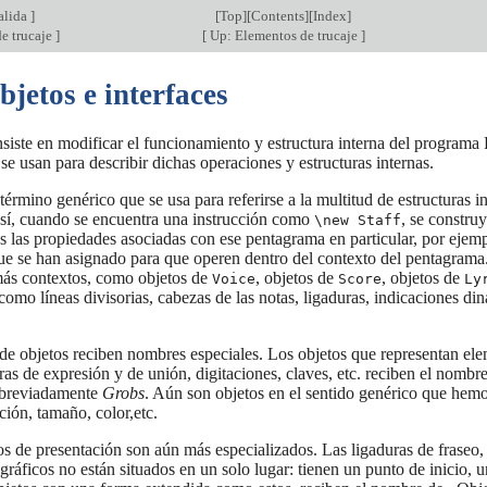
salida
]
[
Top
][
Contents
][
Index
]
e trucaje
]
[
Up: Elementos de trucaje
]
bjetos e interfaces
nsiste en modificar el funcionamiento y estructura interna del programa
se usan para describir dichas operaciones y estructuras internas.
término genérico que se usa para referirse a la multitud de estructuras
Así, cuando se encuentra una instrucción como
, se constru
\new Staff
s las propiedades asociadas con ese pentagrama en particular, por ejem
ue se han asignado para que operen dentro del contexto del pentagrama.
más contextos, como objetos de
, objetos de
, objetos de
Voice
Score
Ly
como líneas divisorias, cabezas de las notas, ligaduras, indicaciones di
 de objetos reciben nombres especiales. Los objetos que representan el
uras de expresión y de unión, digitaciones, claves, etc. reciben el no
 abreviadamente
Grobs
. Aún son objetos en el sentido genérico que hem
ión, tamaño, color,etc.
os de presentación son aún más especializados. Las ligaduras de fraseo, 
 gráficos no están situados en un solo lugar: tienen un punto de inicio, 