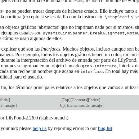
bjetos con una forma extendida como estos, reciben el nombre de «Obj
s» no se pueden trucar después de haberse creado. Ello incluye tanto a
la partitura (excepto si se les da fin con la instrucción
y se
\stopStaff
en objetos gráficos ‘abstractos’ que no impriman nada por sí mismos, si
s ejemplos usuales son
,
,
DynamicLineSpanner
BreakAlignment
Note
s cómo se usan algunos de ellos.
 explicar qué son las
Interfaces
. Muchos objetos, incluso aunque son ba
anera. Por ejemplo, todos los objetos gráficos tienen un color, un tamañ
urante la interpretación del archivo de entrada por parte de LilyPond. P
comunes se agrupan en un objeto llamado
, interfaz
grob-interface
 cada una recibe un nombre que acaba en
. En total hay más
interface
tilidad para el usuario.
fin, los términos principales relativos a los objetos que vamos a utilizar
salida
]
[
Top
][
Contents
][
Index
]
e trucaje
]
[
Up: Elementos de trucaje
]
for LilyPond-2.26.0 (stable-branch).
our aid; please
help us
by reporting errors to our
bug list
.