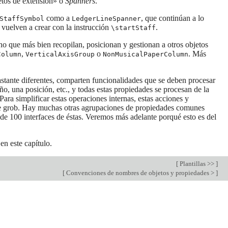
etos de extensión» o
Spanners
.
como a
, que continúan a lo
StaffSymbol
LedgerLineSpanner
 vuelven a crear con la instrucción
.
\startStaff
no que más bien recopilan, posicionan y gestionan a otros objetos
,
o
. Más
Column
VerticalAxisGroup
NonMusicalPaperColumn
stante diferentes, comparten funcionalidades que se deben procesar
o, una posición, etc., y todas estas propiedades se procesan de la
ara simplificar estas operaciones internas, estas acciones y
 de grob. Hay muchas otras agrupaciones de propiedades comunes
 de 100 interfaces de éstas. Veremos más adelante porqué esto es del
 en este capítulo.
[
Plantillas >>
]
[
Convenciones de nombres de objetos y propiedades >
]