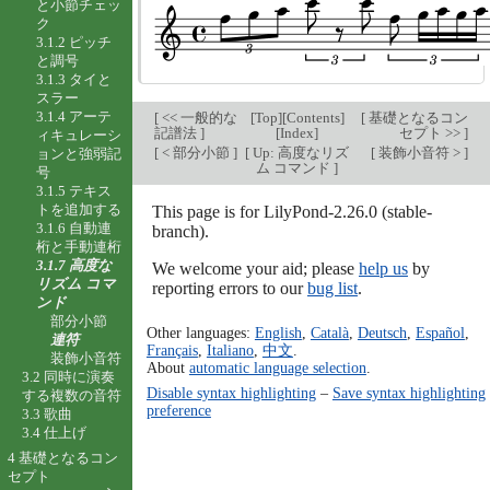
と小節チェッ
ク
3.1.2 ピッチ
と調号
3.1.3 タイと
スラー
3.1.4 アーテ
[
<< 一般的な
[
Top
][
Contents
]
[
基礎となるコン
記譜法
]
[
Index
]
セプト >>
]
ィキュレーシ
[
< 部分小節
]
[
Up: 高度なリズ
[
装飾小音符 >
]
ョンと強弱記
ム コマンド
]
号
3.1.5 テキス
トを追加する
This page is for LilyPond-2.26.0 (stable-
3.1.6 自動連
branch).
桁と手動連桁
3.1.7 高度な
We welcome your aid; please
help us
by
リズム コマ
reporting errors to our
bug list
.
ンド
部分小節
Other languages:
English
,
Català
,
Deutsch
,
Español
,
連符
Français
,
Italiano
,
中文
.
装飾小音符
About
automatic language selection
.
3.2 同時に演奏
Disable syntax highlighting
–
Save syntax highlighting
する複数の音符
preference
3.3 歌曲
3.4 仕上げ
4 基礎となるコン
セプト