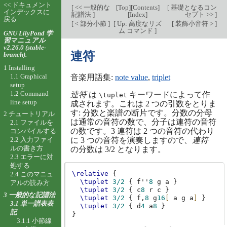
<< ドキュメント
[
<< 一般的な
[
Top
][
Contents
]
[
基礎となるコン
インデックスに
記譜法
]
[
Index
]
セプト >>
]
戻る
[
< 部分小節
]
[
Up: 高度なリズ
[
装飾小音符 >
]
ム コマンド
]
GNU LilyPond 学
習マニュアル
v2.26.0 (stable-
連符
branch).
1 Installing
1.1 Graphical
音楽用語集:
note value
,
triplet
setup
1.2 Command
連符
は
キーワードによって作
\tuplet
line setup
成されます。これは 2 つの引数をとりま
す: 分数と楽譜の断片です。分数の分母
2 チュートリアル
は通常の音符の数で、分子は連符の音符
2.1 ファイルを
の数です。3 連符は 2 つの音符の代わり
コンパイルする
2.2 入力ファイ
に 3 つの音符を演奏しますので、
連符
ルの書き方
の分数は 3/2 となります。
2.3 エラーに対
処する
\relative
{
2.4 このマニュ
\tuplet
3/2
{
f''
8
g
a
}
アルの読み方
\tuplet
3/2
{
c
8
r
c
}
3 一般的な記譜法
\tuplet
3/2
{
f,
8
g
16
[
a
g
a
]
}
3.1 単一譜表表
\tuplet
3/2
{
d
4
a
8
}
記
}
3.1.1 小節線