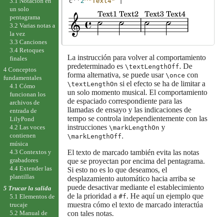
c''
2
^"Text4"
|
3.1 Notación en
un solo
pentagrama
3.2 Varias notas a
la vez
3.3 Canciones
3.4 Retoques
La instrucción para volver al comportamiento
finales
predeterminado es
. De
\textLengthOff
4 Conceptos
forma alternativa, se puede usar
con
\once
fundamentales
si el efecto se ha de limitar a
\textLengthOn
4.1 Cómo
un solo momento musical. El comportamiento
funcionan los
de espaciado correspondiente para las
archivos de
llamadas de ensayo y las indicaciones de
entrada de
tempo se controla independientemente con las
LilyPond
instrucciones
y
4.2 Las voces
\markLengthOn
.
contienen
\markLengthOff
música
El texto de marcado también evita las notas
4.3 Contextos y
grabadores
que se proyectan por encima del pentagrama.
4.4 Extender las
Si esto no es lo que deseamos, el
plantillas
desplazamiento automático hacia arriba se
puede desactivar mediante el establecimiento
5 Trucar la salida
de la prioridad a
. He aquí un ejemplo que
#f
5.1 Elementos de
muestra cómo el texto de marcado interactúa
trucaje
con tales notas.
5.2 Manual de