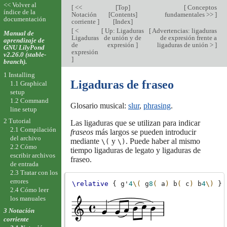
<< Volver al
[
<<
[
Top
]
[
Conceptos
índice de la
Notación
[
Contents
]
fundamentales >>
]
documentación
corriente
]
[
Index
]
[
<
[
Up: Ligaduras
[
Advertencias: ligaduras
Manual de
Ligaduras
de unión y de
de expresión frente a
aprendizaje de
de
expresión
]
ligaduras de unión >
]
GNU LilyPond
expresión
v2.26.0 (stable-
]
branch).
1 Installing
Ligaduras de fraseo
1.1 Graphical
setup
1.2 Command
Glosario musical:
slur
,
phrasing
.
line setup
2 Tutorial
Las ligaduras que se utilizan para indicar
2.1 Compilación
fraseos
más largos se pueden introducir
del archivo
mediante
y
. Puede haber al mismo
\(
\)
2.2 Cómo
tiempo ligaduras de legato y ligaduras de
escribir archivos
fraseo.
de entrada
2.3 Tratar con los
errores
\relative
{
g'
4
\(
g
8
(
a
)
b
(
c
)
b
4
\)
}
2.4 Cómo leer
los manuales
3 Notación
corriente