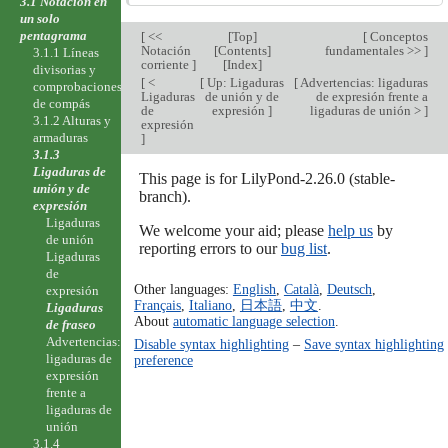
3.1 Notación en
un solo
pentagrama
[
<<
[
Top
]
[
Conceptos
Notación
[
Contents
]
fundamentales >>
]
3.1.1 Líneas
corriente
]
[
Index
]
divisorias y
[
<
[
Up: Ligaduras
[
Advertencias: ligaduras
comprobaciones
Ligaduras
de unión y de
de expresión frente a
de compás
de
expresión
]
ligaduras de unión >
]
3.1.2 Alturas y
expresión
armaduras
]
3.1.3
Ligaduras de
This page is for LilyPond-2.26.0 (stable-
unión y de
branch).
expresión
Ligaduras
We welcome your aid; please
help us
by
de unión
reporting errors to our
bug list
.
Ligaduras
de
Other languages:
English
,
Català
,
Deutsch
,
expresión
Français
,
Italiano
,
日本語
,
中文
.
Ligaduras
About
automatic language selection
.
de fraseo
Advertencias:
Disable syntax highlighting
–
Save syntax highlighting
ligaduras de
preference
expresión
frente a
ligaduras de
unión
3.1.4