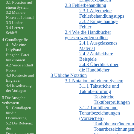
3.1 Notation auf
2.3 Fehlerbehandlung
einem System
2.3.1 Allgemeine
3.2 Mehrere
Fehlerbehandlungstipps
Noten auf einmal
2.3.2 Einige häufige
3.3 Lieder
Fehler
3.4 Letzter
2.4 Wie die Handbücher
Schliff
gelesen werden sollten
4 Grundbegriffe
2.4.1 Ausgelassenes
4.1 Wie eine
Material
LilyPond-
2.4.2 Anklickbare
Eingabe-Datei
Beispiele
funktioniert
2.4.3 Überblick über
4.2 Voice enthält
die Handbücher
Noten
3 Übliche Notation
4.3 Kontexte und
3.1 Notation auf einem System
Engraver
4.4 Erweiterung
3.1.1 Taktstriche und
der Vorlagen
Taktüberprüfung
Taktstriche
5 Die Ausgabe
Taktüberprüfungen
verbessern
3.1.2 Tonhöhen und
5.1 Grundlagen
Tonartbezeichnungen
für die
(Vorzeichen)
Optimierung
5.2 Die Referenz
Tonhöhenveränderu
der
Tonartbezeichnunge
Programminterna