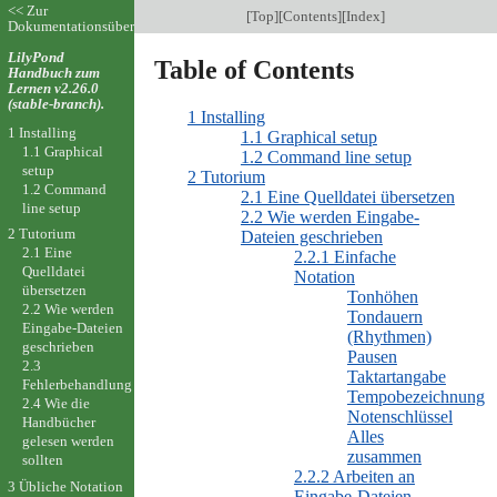
<< Zur
[
Top
][
Contents
][
Index
]
Dokumentationsübersicht
LilyPond
Table of Contents
Handbuch zum
Lernen v2.26.0
(stable-branch).
1 Installing
1 Installing
1.1 Graphical setup
1.1 Graphical
1.2 Command line setup
setup
2 Tutorium
1.2 Command
2.1 Eine Quelldatei übersetzen
line setup
2.2 Wie werden Eingabe-
2 Tutorium
Dateien geschrieben
2.1 Eine
2.2.1 Einfache
Quelldatei
Notation
übersetzen
Tonhöhen
2.2 Wie werden
Tondauern
Eingabe-Dateien
(Rhythmen)
geschrieben
Pausen
2.3
Taktartangabe
Fehlerbehandlung
Tempobezeichnung
2.4 Wie die
Notenschlüssel
Handbücher
Alles
gelesen werden
zusammen
sollten
2.2.2 Arbeiten an
3 Übliche Notation
Eingabe-Dateien