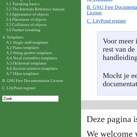
5.1 Tweaking basics
B. GNU Free Documenta
5.2 The Internals Reference manual
License
5.3 Appearance of objects
5.4 Placement of objects
C. LilyPond register
5.5 Collisions of objects
5.6 Further tweaking
A. Templates
Voor meer i
A.1 Single staff templates
rest van de
A.2 Piano templates
A.3 String quartet templates
handleiding
A.4 Vocal ensembles templates
A.5 Orchestral templates
A.6 Ancient notation templates
A.7 Other templates
Mocht je ee
B. GNU Free Documentation License
documentati
C. LilyPond register
Deze pagina is
We welcome y