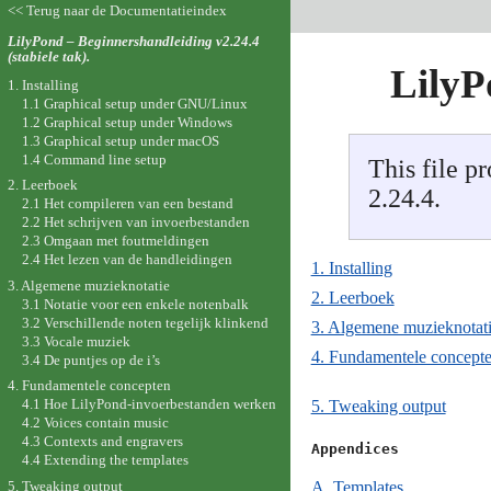
<< Terug naar de Documentatieindex
LilyPond – Beginnershandleiding v2.24.4
(stabiele tak).
LilyP
1. Installing
1.1 Graphical setup under GNU/Linux
1.2 Graphical setup under Windows
1.3 Graphical setup under macOS
1.4 Command line setup
This file p
2. Leerboek
2.24.4.
2.1 Het compileren van een bestand
2.2 Het schrijven van invoerbestanden
2.3 Omgaan met foutmeldingen
2.4 Het lezen van de handleidingen
1. Installing
3. Algemene muzieknotatie
2. Leerboek
3.1 Notatie voor een enkele notenbalk
3.2 Verschillende noten tegelijk klinkend
3. Algemene muzieknotat
3.3 Vocale muziek
4. Fundamentele concept
3.4 De puntjes op de i’s
4. Fundamentele concepten
4.1 Hoe LilyPond-invoerbestanden werken
5. Tweaking output
4.2 Voices contain music
4.3 Contexts and engravers
Appendices

4.4 Extending the templates
5. Tweaking output
A. Templates