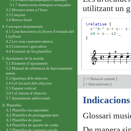
3.1.7 Instruccions rítmiques avançades
utilitzant un 
3.2 Diverses notes a l’hora
3.3 Cançons
3.4 Retocs finals
\relative
{
4. Conceptes fonamentals
c''
4
-^
c
-+
c
--
c
-
4.1 Com funcionen els fitxers d’entrada del
c
4
->
c
-.
c
2
-_
LilyPond
}
4.2 Les veus contenen música
4.3 Contextos i gravadors
4.4 Extensió de les plantilles
5. Ajustament de la sortida
5.1 Elements d’ajustament
5.2 Manual de referència de funcionament
intern
5.3 Aparença dels objectes
[
<< Notació corrent
]
5.4 Col·locació dels objectes
[
< Articulacions
]
5.5 Espaiat vertical
5.6 Col·lisions d’objectes
Indicacions
5.7 Ajustaments addicionals
A. Plantilles
A.1 Plantilles incorporades
Glossari musi
A.2 Plantilles de pentagrama únic
A.3 Plantilles de piano
A.4 Plantilles de quartet de corda
De manera sim
A.5 Plantilles de conjunts vocals