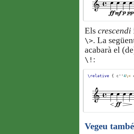
Els
crescendi
. La següen
\>
acabarà el (de
:
\!
\relative
{
c''
4
\<
Vegeu també