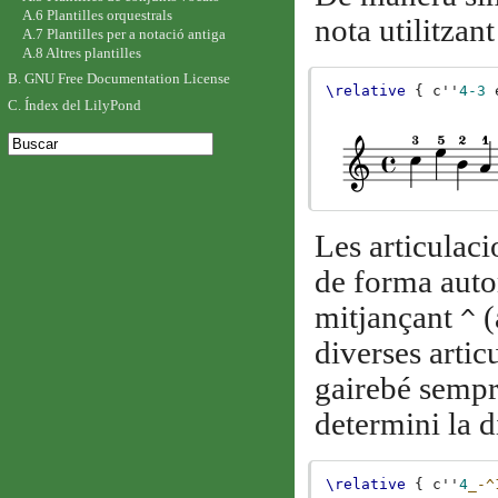
A.6 Plantilles orquestrals
nota utilitzan
A.7 Plantilles per a notació antiga
A.8 Altres plantilles
B. GNU Free Documentation License
\relative
{
c''
4-3
C. Índex del LilyPond
Les articulac
de forma auto
mitjançant
(
^
diverses artic
gairebé sempr
determini la d
\relative
{
c''
4
_-^