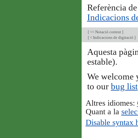
Referència de
Indicacions de
[
<< Notació corrent
]
[
< Indicacions de digitació
]
Aquesta pàgin
estable).
We welcome y
to our
bug list
Altres idiomes:
Quant a la
selec
Disable syntax 