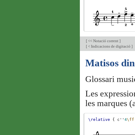
[
<< Notació corrent
]
[
< Indicacions de digitació
]
Matisos di
Glossari musi
Les expressio
les marques (a
\relative
{
c''
4
\ff