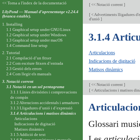
<< Torna a l'índex de la documentació
[
<< Notació corrent
]
LilyPond — Manual d’aprenentatge v2.24.4
[
< Advertiments lligadures d'e
(branca estable).
d'unió
]
1. Installing
1.1 Graphical setup under GNU/Linux
3.1.4 Artic
1.2 Graphical setup under Windows
1.3 Graphical setup under macOS
1.4 Command line setup
Articulacions
2. Tutorial
2.1 Compilació d’un fitxer
Indicacions de digitació
2.2 Com escriure fitxers d’entrada
2.3 Gestió dels errors
Matisos dinàmics
2.4 Com llegir els manuals
3. Notació corrent
[
<< Notació corrent
]
3.1 Notació en un sol pentagrama
[
< Articulacions i matisos di
3.1.1 Línies divisòries i comprovacions
de compàs
3.1.2 Alteracions accidentals i armadures
Articulacio
3.1.3 Lligadures d’unió i d’expressió
3.1.4 Articulacions i matisos dinàmics
Articulacions
Glossari musi
Indicacions de digitació
Matisos dinàmics
3.1.5 Addició de text
Les
articulac
3.1.6 Barres automàtiques i manuals