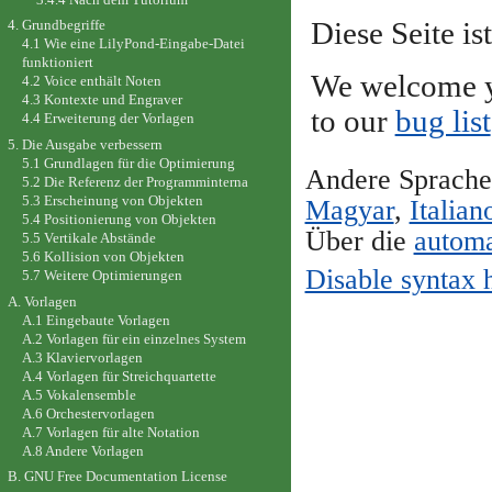
Diese Seite is
4. Grundbegriffe
4.1 Wie eine LilyPond-Eingabe-Datei
funktioniert
We welcome y
4.2 Voice enthält Noten
4.3 Kontexte und Engraver
to our
bug list
4.4 Erweiterung der Vorlagen
5. Die Ausgabe verbessern
5.1 Grundlagen für die Optimierung
Andere Sprach
5.2 Die Referenz der Programminterna
5.3 Erscheinung von Objekten
Magyar
,
Italian
5.4 Positionierung von Objekten
Über die
automa
5.5 Vertikale Abstände
5.6 Kollision von Objekten
Disable syntax 
5.7 Weitere Optimierungen
A. Vorlagen
A.1 Eingebaute Vorlagen
A.2 Vorlagen für ein einzelnes System
A.3 Klaviervorlagen
A.4 Vorlagen für Streichquartette
A.5 Vokalensemble
A.6 Orchestervorlagen
A.7 Vorlagen für alte Notation
A.8 Andere Vorlagen
B. GNU Free Documentation License