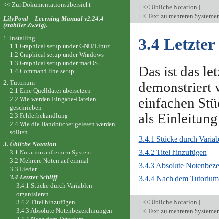
<< Zur Dokumentationsübersicht
[
<< Übliche Notation
]
[
< Text zu mehreren Systeme
LilyPond – Learning Manual v2.24.4
(stabiler Zweig).
1. Installing
3.4 Letzter 
1.1 Graphical setup under GNU/Linux
1.2 Graphical setup under Windows
1.3 Graphical setup under macOS
Das ist das le
1.4 Command line setup
2. Tutorium
demonstriert 
2.1 Eine Quelldatei übersetzen
einfachen Stü
2.2 Wie werden Eingabe-Dateien
geschrieben
als Einleitun
2.3 Fehlerbehandlung
2.4 Wie die Handbücher gelesen werden
sollten
3.4.1 Stücke durch Variab
3. Übliche Notation
3.4.2 Titel hinzufügen
3.1 Notation auf einem System
3.2 Mehrere Noten auf einmal
3.4.3 Absolute Notenbez
3.3 Lieder
3.4 Letzter Schliff
3.4.4 Nach dem Tutorium
3.4.1 Stücke durch Variablen
organisieren
3.4.2 Titel hinzufügen
[
<< Übliche Notation
]
3.4.3 Absolute Notenbezeichnungen
[
< Text zu mehreren Systeme
3.4.4 Nach dem Tutorium