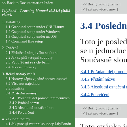
<< Back to Documentation Index
[
<< Běžný notový zápis
]
[
< Text pro více osnov
]
LilyPond – Learning Manual v2.24.4 (Stálá
větev).
1. Installing
3.4 Posled
1.1 Graphical setup under GNU/Linux
1.2 Graphical setup under Windows
1.3 Graphical setup under macOS
Toto je posled
1.4 Command line setup
2. Cvičení
se u jednoduc
2.1 Přeložení zdrojového souboru
Současně slou
2.2 Jak se píší vstupní soubory
2.3 Vypořádání se s chybami
2.4 Jak číst příručky
3.4.1 Pořádání děl pomo
3. Běžný notový zápis
3.1 Notový zápis v jedné notové osnově
3.4.2 Přidání názvu
3.2 Více not najednou
3.4.3 Absolutní označení 
3.3 Písničky
3.4 Poslední úpravy
3.4.4 Po cvičení
3.4.1 Pořádání děl pomocí proměnných
3.4.2 Přidání názvu
3.4.3 Absolutní označení not
[
<< Běžný notový zápis
]
3.4.4 Po cvičení
[
< Text pro více osnov
]
4. Základní pojmy
4.1 Jak pracují vstupní soubory LilyPondu
Tato stránka j