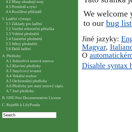
4.2 Hlasy obsahují noty
4.3 Prostředí a rytci
We welcome y
4.4 Rozšíření příkladů
5. Ladění výstupu
to our
bug list
5.1 Základy pro ladění
5.2 Vnitřní referenční příručka
5.3 Vzhled předmětů
Jiné jazyky:
Eng
5.4 Umístění předmětů
5.5 Střety předmětů
Magyar
,
Italian
5.6 Další ladění
O
automatickém
A. Předlohy
A.1 Jednotlivá notová osnova
Disable syntax 
A.2 Klavírní předlohy
A.3 Smyčcový kvartet
A.4 Vokální soubor
A.5 Orchestrální předloha
A.6 Předlohy pro starý notový zápis
A.7 Jiné předlohy
B. GNU Free Documentation License
C. Rejstřík k LilyPondu