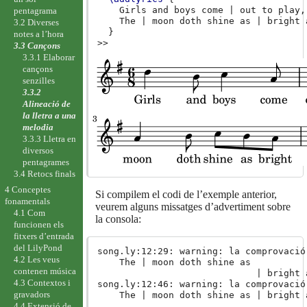
Girls
and
boys
come
|
out
to
play
,
pentagrama
The
|
moon
doth
shine
as
|
bright
3.2 Diverses
}
notes a l’hora
>>
3.3 Cançons
3.3.1 Elaborar
cançons
senzilles
3.3.2
Alineació de
la lletra a una
melodia
3.3.3 Lletra en
diversos
pentagrames
3.4 Retocs finals
4 Conceptes
Si compilem el codi de l’exemple anterior,
fonamentals
veurem alguns missatges d’advertiment sobre
4.1 Com
la consola:
funcionen els
fitxers d’entrada
del LilyPond
song.ly:12:29: warning: la comprovació
4.2 Les veus
    The | moon doth shine as

contenen música
                             | bright a
4.3 Contextos i
song.ly:12:46: warning: la comprovació
gravadors
    The | moon doth shine as | bright a
4.4 Extensió de