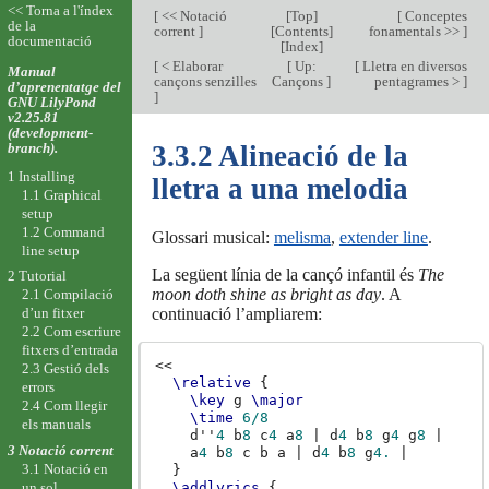
<< Torna a l'índex
[
<< Notació
[
Top
]
[
Conceptes
de la
corrent
]
[
Contents
]
fonamentals >>
]
documentació
[
Index
]
[
< Elaborar
[
Up:
[
Lletra en diversos
Manual
cançons senzilles
Cançons
]
pentagrames >
]
d’aprenentatge del
]
GNU LilyPond
v2.25.81
(development-
branch).
3.3.2 Alineació de la
1 Installing
lletra a una melodia
1.1 Graphical
setup
1.2 Command
Glossari musical:
melisma
,
extender line
.
line setup
La següent línia de la cançó infantil és
The
2 Tutorial
moon doth shine as bright as day
. A
2.1 Compilació
continuació l’ampliarem:
d’un fitxer
2.2 Com escriure
fitxers d’entrada
<<
2.3 Gestió dels
\relative
{
errors
\key
g
\major
2.4 Com llegir
\time
6/8
els manuals
d''
4
b
8
c
4
a
8
|
d
4
b
8
g
4
g
8
|
3 Notació corrent
a
4
b
8
c
b
a
|
d
4
b
8
g
4.
|
3.1 Notació en
}
un sol
\addlyrics
{