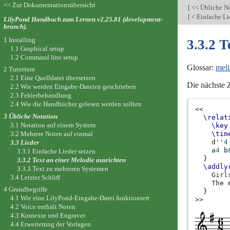
<< Zur Dokumentationsübersicht
[
<< Übliche N
[
< Einfache Li
LilyPond Handbuch zum Lernen v2.25.81 (development-
branch).
1 Installing
3.3.2 T
1.1 Graphical setup
1.2 Command line setup
Glossar:
mel
2 Tutorium
2.1 Eine Quelldatei übersetzen
Die nächste Z
2.2 Wie werden Eingabe-Dateien geschrieben
2.3 Fehlerbehandlung
2.4 Wie die Handbücher gelesen werden sollten
<<
3 Übliche Notation
\relat
3.1 Notation auf einem System
\key
3.2 Mehrere Noten auf einmal
\tim
d''
4
3.3 Lieder
a
4
b
3.3.1 Einfache Lieder setzen
}
3.3.2 Text an einer Melodie ausrichten
\addly
3.3.3 Text zu mehreren Systemen
Girl
3.4 Letzter Schliff
The
4 Grundbegriffe
}
4.1 Wie eine LilyPond-Eingabe-Datei funktioniert
>>
4.2 Voice enthält Noten
4.3 Kontexte und Engraver
4.4 Erweiterung der Vorlagen