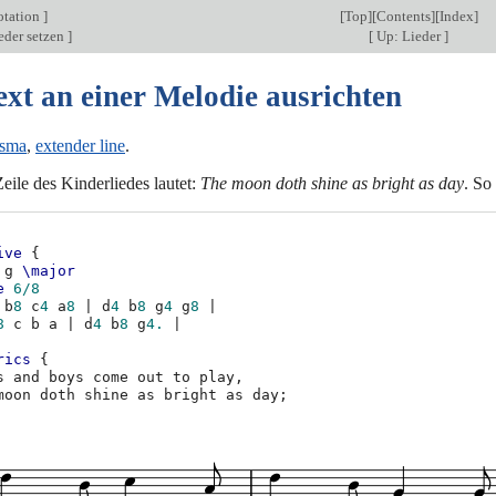
otation
]
[
Top
][
Contents
][
Index
]
eder setzen
]
[
Up: Lieder
]
ext an einer Melodie ausrichten
isma
,
extender line
.
eile des Kinderliedes lautet:
The moon doth shine as bright as day
. So 
ive
{
g
\major
e
6/8
b
8
c
4
a
8
|
d
4
b
8
g
4
g
8
|
8
c
b
a
|
d
4
b
8
g
4.
|
rics
{
s
and
boys
come
out
to
play
,
moon
doth
shine
as
bright
as