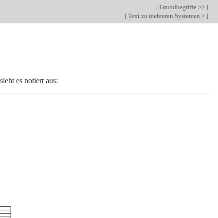
[
Grundbegriffe >>
]
[
Text zu mehreren Systemen >
]
sieht es notiert aus: