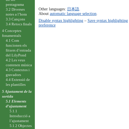
pentagrama
Other languages:
日本語
.
3.2 Diverses
About
automatic language selection
.
notes a l’hora
3.3 Cançons
Disable syntax highlighting
–
Save syntax highlighting
3.4 Retocs finals
preference
4 Conceptes
fonamentals
4.1 Com
funcionen els
fitxers d’entrada
del LilyPond
4.2 Les veus
contenen música
4.3 Contextos i
gravadors
4.4 Extensió de
les plantilles
5 Ajustament de la
sortida
5.1 Elements
d’ajustament
5.1.1
Introducció a
l’ajustament
5.1.2 Objectes