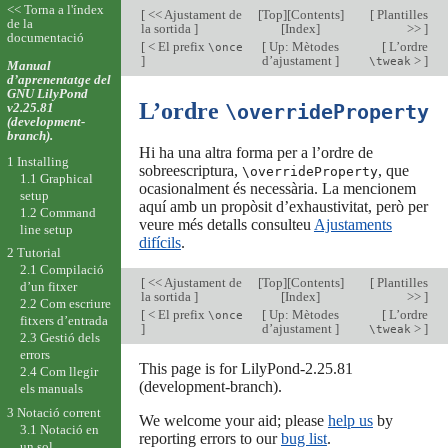
<< Torna a l'índex
[
<< Ajustament de
[
Top
][
Contents
]
[
Plantilles
de la
la sortida
]
[
Index
]
>>
]
documentació
[
< El prefix
[
Up: Mètodes
[
L’ordre
\once
]
d’ajustament
]
>
]
\tweak
Manual
d’aprenentatge del
GNU LilyPond
L’ordre
v2.25.81
\overrideProperty
(development-
branch).
Hi ha una altra forma per a l’ordre de
1 Installing
sobreescriptura,
, que
\overrideProperty
1.1 Graphical
ocasionalment és necessària. La mencionem
setup
aquí amb un propòsit d’exhaustivitat, però per
1.2 Command
veure més detalls consulteu
Ajustaments
line setup
difícils
.
2 Tutorial
2.1 Compilació
[
<< Ajustament de
[
Top
][
Contents
]
[
Plantilles
d’un fitxer
la sortida
]
[
Index
]
>>
]
2.2 Com escriure
[
< El prefix
[
Up: Mètodes
[
L’ordre
\once
fitxers d’entrada
]
d’ajustament
]
>
]
\tweak
2.3 Gestió dels
errors
This page is for LilyPond-2.25.81
2.4 Com llegir
(development-branch).
els manuals
3 Notació corrent
We welcome your aid; please
help us
by
3.1 Notació en
reporting errors to our
bug list
.
un sol