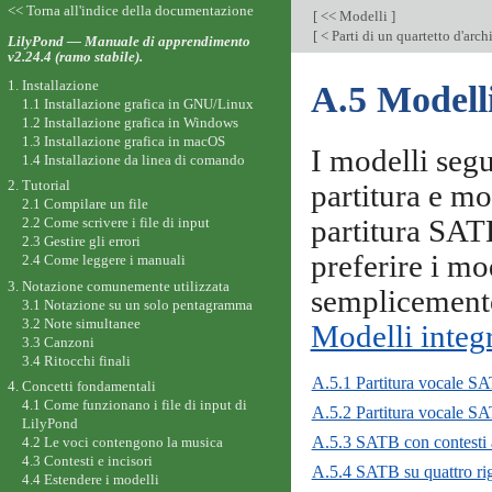
<< Torna all'indice della documentazione
[
<< Modelli
]
[
< Parti di un quartetto d'arch
LilyPond — Manuale di apprendimento
v2.24.4 (ramo stabile).
1. Installazione
A.5 Modelli
1.1 Installazione grafica in GNU/Linux
1.2 Installazione grafica in Windows
1.3 Installazione grafica in macOS
I modelli segu
1.4 Installazione da linea di comando
2. Tutorial
partitura e mod
2.1 Compilare un file
partitura SATB
2.2 Come scrivere i file di input
2.3 Gestire gli errori
preferire i mo
2.4 Come leggere i manuali
3. Notazione comunemente utilizzata
semplicemente
3.1 Notazione su un solo pentagramma
3.2 Note simultanee
Modelli integr
3.3 Canzoni
3.4 Ritocchi finali
A.5.1 Partitura vocale S
4. Concetti fondamentali
4.1 Come funzionano i file di input di
A.5.2 Partitura vocale SA
LilyPond
A.5.3 SATB con contesti a
4.2 Le voci contengono la musica
4.3 Contesti e incisori
A.5.4 SATB su quattro ri
4.4 Estendere i modelli