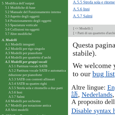
A.5.5 Strofa sola e ritorne
5. Modifica dell’output
5.1 Modifiche di base
A.5.6 Inni
5.2 Manuale del Funzionamento interno
A.5.7 Salmi
5.3 Aspetto degli oggetti
5.4 Posizionamento degli oggetti
5.5 Spaziatura verticale
[
<< Modelli
]
5.6 Collisioni tra oggetti
[
< Parti di un quartetto d'arch
5.7 Altre modifiche
A. Modelli
Questa pagin
A.1 Modelli integrati
A.2 Modelli per rigo singolo
stabile).
A.3 Modelli per pianoforte
A.4 Modelli per quartetto d’archi
A.5 Modelli per gruppi vocali
We welcome y
A.5.1 Partitura vocale SATB
A.5.2 Partitura vocale SATB e automatica
to our
bug list
riduzione per pianoforte
A.5.3 SATB con contesti allineati
A.5.4 SATB su quattro righi
Altre lingue:
En
A.5.5 Strofa sola e ritornello a due parti
A.5.6 Inni
語
,
Nederlands
A.5.7 Salmi
A proposito del
A.6 Modelli per orchestra
A.7 Modelli per notazione antica
Disable syntax 
A.8 Altri modelli