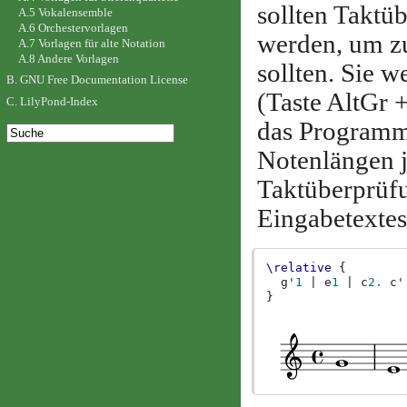
sollten Taktü
A.5 Vokalensemble
A.6 Orchestervorlagen
werden, um zu
A.7 Vorlagen für alte Notation
A.8 Andere Vorlagen
sollten. Sie 
B. GNU Free Documentation License
(Taste AltGr 
C. LilyPond-Index
das Programm 
Notenlängen j
Taktüberprüfu
Eingabetextes
\relative
{
g'
1
|
e
1
|
c
2.
c'
}