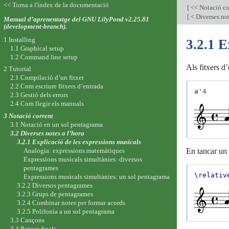
<< Torna a l'índex de la documentació
[
<< Notació co
[
< Diverses not
Manual d’aprenentatge del GNU LilyPond v2.25.81
(development-branch).
1 Installing
3.2.1 E
1.1 Graphical setup
1.2 Command line setup
Als fitxers d
2 Tutorial
2.1 Compilació d’un fitxer
2.2 Com escriure fitxers d’entrada
a'
4
2.3 Gestió dels errors
2.4 Com llegir els manuals
3 Notació corrent
3.1 Notació en un sol pentagrama
3.2 Diverses notes a l’hora
3.2.1 Explicació de les expressions musicals
En tancar un
Analogia: expressions matemàtiques
Expressions musicals simultànies: diversos
pentagrames
\relativ
Expressions musicals simultànies: un sol pentagrama
3.2.2 Diversos pentagrames
3.2.3 Grups de pentagrames
3.2.4 Combinar notes per formar acords
3.2.5 Polifonia a un sol pentagrama
3.3 Cançons
3.4 Retocs finals