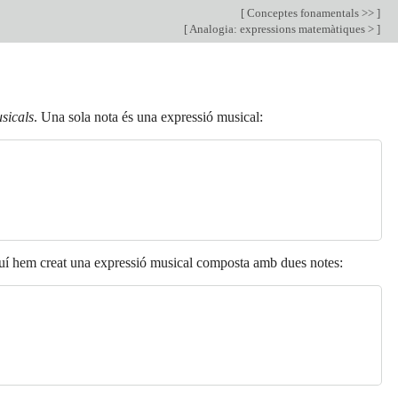
[
Conceptes fonamentals >>
]
[
Analogia: expressions matemàtiques >
]
sicals
. Una sola nota és una expressió musical:
uí hem creat una expressió musical composta amb dues notes: