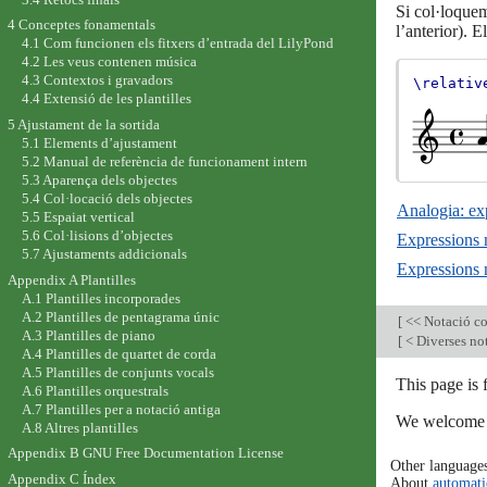
Si col·loquem
4 Conceptes fonamentals
l’anterior). E
4.1 Com funcionen els fitxers d’entrada del LilyPond
4.2 Les veus contenen música
4.3 Contextos i gravadors
\relativ
4.4 Extensió de les plantilles
5 Ajustament de la sortida
5.1 Elements d’ajustament
5.2 Manual de referència de funcionament intern
5.3 Aparença dels objectes
5.4 Col·locació dels objectes
Analogia: ex
5.5 Espaiat vertical
5.6 Col·lisions d’objectes
Expressions 
5.7 Ajustaments addicionals
Expressions 
Appendix A Plantilles
A.1 Plantilles incorporades
A.2 Plantilles de pentagrama únic
[
<< Notació co
A.3 Plantilles de piano
[
< Diverses not
A.4 Plantilles de quartet de corda
A.5 Plantilles de conjunts vocals
This page is
A.6 Plantilles orquestrals
A.7 Plantilles per a notació antiga
We welcome y
A.8 Altres plantilles
Appendix B GNU Free Documentation License
Other language
Appendix C Índex
About
automati