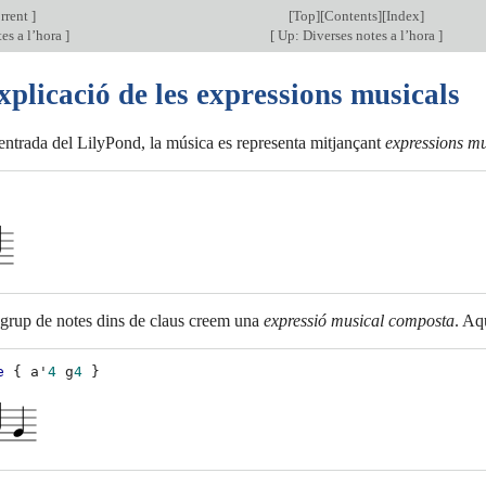
rrent
]
[
Top
][
Contents
][
Index
]
es a l’hora
]
[
Up: Diverses notes a l’hora
]
xplicació de les expressions musicals
’entrada del LilyPond, la música es representa mitjançant
expressions mu
 grup de notes dins de claus creem una
expressió musical composta
. Aq
e
{
a'
4
g
4
}