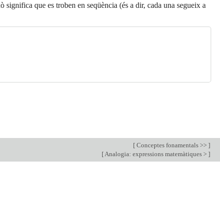
 significa que es troben en seqüència (és a dir, cada una segueix a
[
Conceptes fonamentals >>
]
[
Analogia: expressions matemàtiques >
]