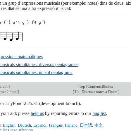
 un grup d’expressions musicals (per exemple: notes) dins de claus, això
l resultat és una altra expressió musical:
e
{
{
a'
4
g
}
f
4
g
}
pressions matemàtiques
musicals simultànies: diversos pentagrames
musicals simultànies: un sol pentagrama
rrent
]
[
Top
][
Contents
][
Index
]
es a l’hora
]
[
Up: Diverses notes a l’hora
]
 for LilyPond-2.25.81 (development-branch).
our aid; please
help us
by reporting errors to our
bug list
.
s:
English
,
Deutsch
,
Español
,
Français
,
Italiano
,
日本語
,
中文
.
c language selection
.