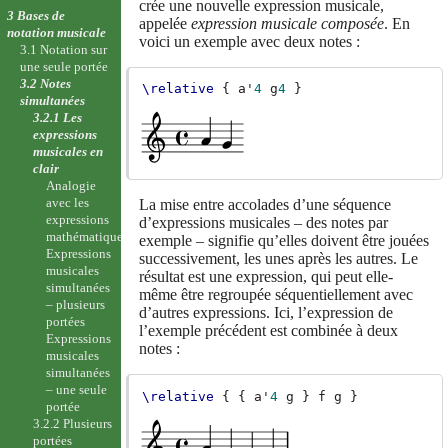
crée une nouvelle expression musicale,
3 Bases de
appelée
expression musicale composée
. En
notation musicale
voici un exemple avec deux notes :
3.1 Notation sur
une seule portée
3.2 Notes
\relative
{
a'
4
g
4
}
simultanées
3.2.1 Les
expressions
musicales en
clair
Analogie
avec les
La mise entre accolades d’une séquence
expressions
d’expressions musicales – des notes par
mathématiques
exemple – signifie qu’elles doivent être jouées
Expressions
successivement, les unes après les autres. Le
musicales
résultat est une expression, qui peut elle-
simultanées
même être regroupée séquentiellement avec
– plusieurs
d’autres expressions. Ici, l’expression de
portées
l’exemple précédent est combinée à deux
Expressions
notes :
musicales
simultanées
– une seule
\relative
{
{
a'
4
g
}
f
g
}
portée
3.2.2 Plusieurs
portées