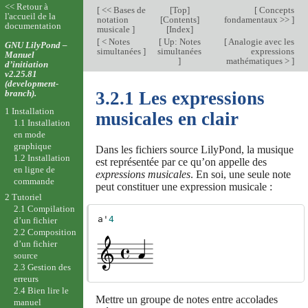
<< Retour à
[
<< Bases de
[
Top
]
[
Concepts
l'accueil de la
notation
[
Contents
]
fondamentaux >>
]
documentation
musicale
]
[
Index
]
[
< Notes
[
Up: Notes
[
Analogie avec les
GNU LilyPond –
simultanées
]
simultanées
expressions
Manuel
]
mathématiques >
]
d’initiation
v2.25.81
(development-
branch).
3.2.1 Les expressions
1 Installation
musicales en clair
1.1 Installation
en mode
graphique
Dans les fichiers source LilyPond, la musique
1.2 Installation
est représentée par ce qu’on appelle des
en ligne de
expressions musicales
. En soi, une seule note
commande
peut constituer une expression musicale :
2 Tutoriel
2.1 Compilation
a'
4
d’un fichier
2.2 Composition
d’un fichier
source
2.3 Gestion des
erreurs
2.4 Bien lire le
Mettre un groupe de notes entre accolades
manuel