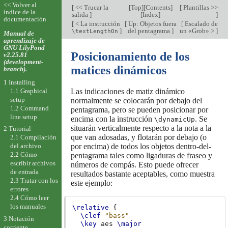
<< Volver al
[
<< Trucar la
[
Top
][
Contents
]
[
Plantillas >>
índice de la
salida
]
[
Index
]
]
documentación
[
< La instrucción
[
Up: Objetos fuera
[
Escalado de
]
del pentagrama
]
un «Grob» >
]
\textLengthOn
Manual de
aprendizaje de
GNU LilyPond
Posicionamiento de los
v2.25.81
(development-
matices dinámicos
branch).
1 Installing
1.1 Graphical
Las indicaciones de matiz dinámico
setup
normalmente se colocarán por debajo del
1.2 Command
pentagrama, pero se pueden posicionar por
line setup
encima con la instrucción
. Se
\dynamicUp
situarán verticalmente respecto a la nota a la
2 Tutorial
que van adosadas, y flotarán por debajo (o
2.1 Compilación
del archivo
por encima) de todos los objetos dentro-del-
2.2 Cómo
pentagrama tales como ligaduras de fraseo y
escribir archivos
números de compás. Esto puede ofrecer
de entrada
resultados bastante aceptables, como muestra
2.3 Tratar con los
este ejemplo:
errores
2.4 Cómo leer
los manuales
\relative
{
\clef
"bass"
3 Notación
\key
aes
\major
corriente