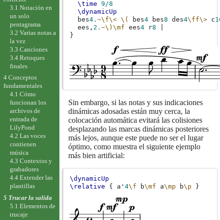
\time
9/8
3.1 Notación en
\dynamicUp
un solo
bes
4.
~
\f\<
\(
bes
4
bes
8
des
4
\ff\>
c
1
pentagrama
ees,
2.
~\)
\mf
ees
4
r
8
|
3.2 Varias notas a
}
la vez
3.3 Canciones
3.4 Retoques
finales
4 Conceptos
fundamentales
4.1 Cómo
Sin embargo, si las notas y sus indicaciones
funcionan los
dinámicas adosadas están muy cerca, la
archivos de
entrada de
colocación automática evitará las colisiones
LilyPond
desplazando las marcas dinámicas posteriores
4.2 Las voces
más lejos, aunque este puede no ser el lugar
contienen
óptimo, como muestra el siguiente ejemplo
música
más bien artificial:
4.3 Contextos y
grabadores
4.4 Extender las
\dynamicUp
plantillas
\relative
{
a'
4
\f
b
\mf
a
\mp
b
\p
}
5 Trucar la salida
5.1 Elementos de
trucaje