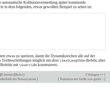
die automatische Kollisionsvermeidung später kommende
ie in dem folgenden, etwas gewollten Beispiel zu sehen ist:
oten etwas zu spreizen, damit die Dynamikzeichen alle auf der
on Textbeschriftungen möglich mit dem
-Befehl, aber
\textLengthOn
 Befehle mit
konstruieren.
\override
][
Contents
][
Index
]
[
Vorlagen >>
]
ußerhalb des Notensystems
]
[
Verändern der Größe von grobs >
]