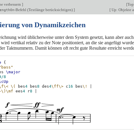
be verbessern
]
[
Top
-Befehl (Textlänge berücksichtigen)
]
[
Up: Objekte a
engthOn
nierung von Dynamikzeichen
chnung wird üblicherweise unter dem System gesetzt, kann aber auc
ird vertikal relativ zu der Note positioniert, an die sie angefügt wurd
er Taktnummern. Damit können oft recht gute Resultate erreicht werde
e
{
"bass"
es
\major
9/8
icUp
\f\<
\(
bes
4
bes
8
des
4
\ff\>
c
16
bes
\!
|
~\)
\mf
ees
4
r
8
|