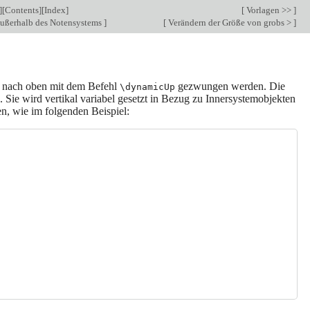
][
Contents
][
Index
]
[
Vorlagen >>
]
ußerhalb des Notensystems
]
[
Verändern der Größe von grobs >
]
h nach oben mit dem Befehl
gezwungen werden. Die
\dynamicUp
e. Sie wird vertikal variabel gesetzt in Bezug zu Innersystemobjekten
n, wie im folgenden Beispiel: