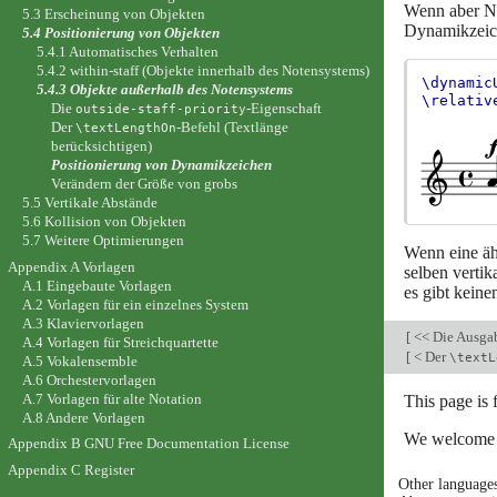
Wenn aber No
5.3 Erscheinung von Objekten
Dynamikzeiche
5.4 Positionierung von Objekten
5.4.1 Automatisches Verhalten
5.4.2 within-staff (Objekte innerhalb des Notensystems)
\dynamic
5.4.3 Objekte außerhalb des Notensystems
\relativ
Die
-Eigenschaft
outside-staff-priority
Der
-Befehl (Textlänge
\textLengthOn
berücksichtigen)
Positionierung von Dynamikzeichen
Verändern der Größe von grobs
5.5 Vertikale Abstände
5.6 Kollision von Objekten
5.7 Weitere Optimierungen
Wenn eine ähn
Appendix A Vorlagen
selben verti
A.1 Eingebaute Vorlagen
es gibt kein
A.2 Vorlagen für ein einzelnes System
A.3 Klaviervorlagen
[
<< Die Ausga
A.4 Vorlagen für Streichquartette
[
< Der
\textL
A.5 Vokalensemble
A.6 Orchestervorlagen
A.7 Vorlagen für alte Notation
This page is
A.8 Andere Vorlagen
We welcome y
Appendix B GNU Free Documentation License
Appendix C Register
Other language