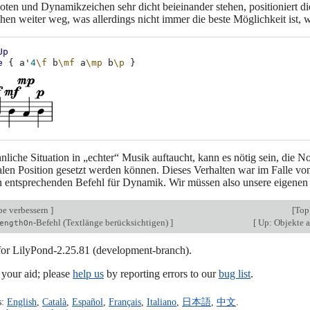
ten und Dynamikzeichen sehr dicht beieinander stehen, positioniert 
n weiter weg, was allerdings nicht immer die beste Möglichkeit ist, w
Up
e
{
a'
4
\f
b
\mf
a
\mp
b
\p
}
liche Situation in „echter“ Musik auftaucht, kann es nötig sein, die N
kalen Position gesetzt werden können. Dieses Verhalten war im Falle v
en entsprechenden Befehl für Dynamik. Wir müssen also unsere eigenen
be verbessern
]
[
Top
-Befehl (Textlänge berücksichtigen)
]
[
Up: Objekte a
engthOn
 for LilyPond-2.25.81 (development-branch).
our aid; please
help us
by reporting errors to our
bug list
.
s:
English
,
Català
,
Español
,
Français
,
Italiano
,
日本語
,
中文
.