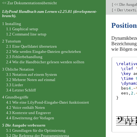
<< Zur Dokumentationsübersicht
[
<< Die Ausga
[
< Der
\textL
LilyPond Handbuch zum Lernen v2.25.81 (development-
branch).
1 Installing
Positio
1.1 Graphical setup
1.2 Command line setup
Dynamikbezei
2 Tutorium
Bezeichnung w
2.1 Eine Quelldatei übersetzen
wie Bögen od
2.2 Wie werden Eingabe-Dateien geschrieben
2.3 Fehlerbehandlung
2.4 Wie die Handbücher gelesen werden sollten
\relativ
\clef
3 Übliche Notation
\key
a
3.1 Notation auf einem System
\time
3.2 Mehrere Noten auf einmal
\dynam
3.3 Lieder
bes
4.
~
3.4 Letzter Schliff
ees,
2.
4 Grundbegriffe
}
4.1 Wie eine LilyPond-Eingabe-Datei funktioniert
4.2 Voice enthält Noten
4.3 Kontexte und Engraver
4.4 Erweiterung der Vorlagen
5 Die Ausgabe verbessern
5.1 Grundlagen für die Optimierung
5.2 Die Referenz der Programminterna