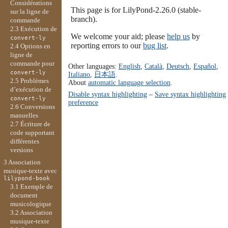
Considérations
This page is for LilyPond-2.26.0 (stable-
sur la ligne de
branch).
commande
2.3 Exécution de
We welcome your aid; please
help us
by
convert-ly
reporting errors to our
bug list
.
2.4 Options en
ligne de
commande pour
Other languages:
English
,
Català
,
Deutsch
,
Español
,
convert-ly
Italiano
,
日本語
.
2.5 Problèmes
About
automatic language selection
.
d’exécution de
Disable syntax highlighting
–
Save syntax highlighting
convert-ly
preference
2.6 Conversions
manuelles
2.7 Écriture de
code supportant
différentes
versions
3 Association
musique-texte avec
lilypond-book
3.1 Exemple de
document
musicologique
3.2 Association
musique-texte