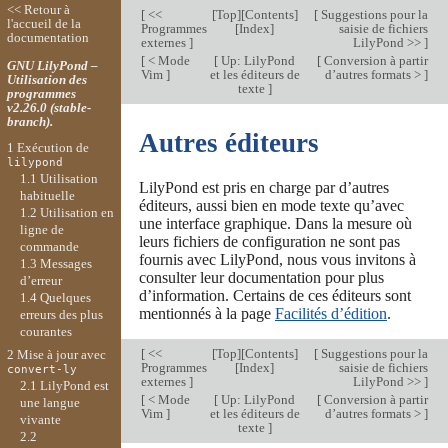
<< Retour à
[
<<
[
Top
][
Contents
]
[
Suggestions pour la
l'accueil de la
Programmes
[
Index
]
saisie de fichiers
documentation
externes
]
LilyPond >>
]
[
< Mode
[
Up: LilyPond
[
Conversion à partir
GNU LilyPond –
Vim
]
et les éditeurs de
d’autres formats >
]
Utilisation des
texte
]
programmes
v2.26.0 (stable-
branch).
Autres éditeurs
1 Exécution de
lilypond
1.1 Utilisation
LilyPond est pris en charge par d’autres
habituelle
éditeurs, aussi bien en mode texte qu’avec
1.2 Utilisation en
une interface graphique. Dans la mesure où
ligne de
leurs fichiers de configuration ne sont pas
commande
fournis avec LilyPond, nous vous invitons à
1.3 Messages
consulter leur documentation pour plus
d’erreur
d’information. Certains de ces éditeurs sont
1.4 Quelques
mentionnés à la page
Facilités d’édition
.
erreurs des plus
courantes
[
<<
[
Top
][
Contents
]
[
Suggestions pour la
2 Mise à jour avec
Programmes
[
Index
]
saisie de fichiers
convert-ly
externes
]
LilyPond >>
]
2.1 LilyPond est
[
< Mode
[
Up: LilyPond
[
Conversion à partir
une langue
Vim
]
et les éditeurs de
d’autres formats >
]
vivante
texte
]
2.2