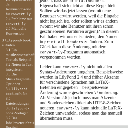
jedoch, dass die
-
printallheaders
der
Eigenschaft sich nicht an diese Regel hielt.
Kommandozeile
Sollten wir das jetzt lassen (womit neue
für
convert-ly
Benutzer verwirrt werden, weil die Eingabe
2.4 Probleme mit
nicht logisch ist), oder sollten wir es ändern
convert-ly
(womit wir alte Benutzer mit ihren schon
2.5 Manuelle
geschriebenen Partituren ärgern)? In diesem
Konversion
Fall haben wir uns entschieden, den Namen
3
lilypond-book
in
zu ändern. Zum
print-all-headers
aufrufen
Glück kann diese Änderung mit dem
3.1 Ein
-Programm automatisch
convert-ly
musikwissenschaftlicher
vorgenommen werden.
Text als Beispiel
3.2 Noten in Text
Leider kann
nicht mit allen
convert-ly
integrieren
Syntax-Änderungen umgehen. Beispielsweise
3.3 Die
wurden in LilyPond 2.4 und früher Akzente
Musikfragment-
für verschiedene Sprachen mit LaTeX-
Optionen
Befehlen eingegeben – beispielsweise
3.4
lilypond-
Änderung wurde geschrieben
.
\"Anderung
aufrufen
book
Ab Version 2.6 jedoch muss man Akzente
3.5
und Sonderzeichen dirket als UTF-8-Zeichen
Dateiendungen
notieren.
kann nicht alle LaTeX-
3.6
convert-ly
lilypond-
Zeichen umwandeln, sodass man das manuell
-Vorlagen
book
3.7 Das
übernehmen muss.
Inhaltsverzeichnis
flexibel