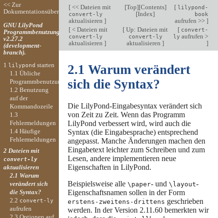
<< Zur
[
<< Dateien mit
[
Top
][
Contents
]
[
lilypond-
Dokumentationsübersicht
[
Index
]
convert-ly
book
aktualisieren
]
aufrufen >>
]
GNU LilyPond
[
< Dateien mit
[
Up: Dateien mit
[
convert-
Programmbenutzung
aufrufen >
convert-ly
convert-ly
ly
v2.27.2
aktualisieren
]
aktualisieren
]
]
(development-
branch).
1
starten
lilypond
2.1 Warum verändert
1.1 Übliche
sich die Syntax?
Programmbenutzung
1.2 Benutzung
auf der
Die LilyPond-Eingabesyntax verändert sich
Kommandozeile
von Zeit zu Zeit. Wenn das Programm
1.3
Fehlermeldungen
LilyPond verbessert wird, wird auch die
1.4 Häufige
Syntax (die Eingabesprache) entsprechend
Fehlermeldungen
angepasst. Manche Änderungen machen den
Eingabetext leichter zum Schreiben und zum
2 Dateien mit
Lesen, andere implementieren neue
convert-ly
Eigenschaften in LilyPond.
aktualisieren
2.1 Warum
Beispielsweise alle
- und
-
verändert sich
\paper
\layout
Eigenschaftsnamen sollen in der Form
die Syntax?
2.2
geschrieben
convert-ly
erstens-zweitens-drittens
aufrufen
werden. In der Version 2.11.60 bemerkten wir
2.3 Optionen auf