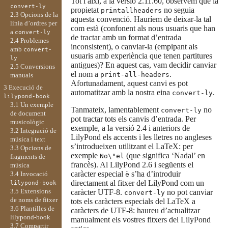
Tot i així, a la versió 2.11.60, observem que la
convert-ly
propietat
no seguia
printallheaders
2.3 Opcions de la
aquesta convenció. Hauríem de deixar-la tal
línia d’ordres per
com està (confonent als nous usuaris que han
a
convert-ly
de tractar amb un format d’entrada
2.4 Problemes
inconsistent), o canviar-la (empipant als
amb
convert-
usuaris amb experiència que tenen partitures
ly
antigues)? En aquest cas, vam decidir canviar
2.5 Conversions
el nom a
.
print-all-headers
manuals
Afortunadament, aquest canvi es pot
3 Execució de
automatitzar amb la nostra eina
.
convert-ly
lilypond-book
3.1 Un exemple
Tanmateix, lamentablement
no
convert-ly
de document
pot tractar tots els canvis d’entrada. Per
musicològic
exemple, a la versió 2.4 i anteriors de
3.2 Integració de
LilyPond els accents i les lletres no angleses
música i text
s’introdueixen utilitzant el LaTeX: per
3.3 Opcions de
exemple
(que significa ‘Nadal’ en
No\"el
fragments de
francès). Al LilyPond 2.6 i següents el
música
caràcter especial
s’ha d’introduir
3.4 Invocació
ë
directament al fitxer del LilyPond com un
lilypond-book
3.5 Extensions
caràcter UTF-8.
no pot canviar
convert-ly
de noms de fitxer
tots els caràcters especials del LaTeX a
3.6 Plantilles de
caràcters de UTF-8: haureu d’actualitzar
lilypond-book
manualment els vostres fitxers del LilyPond
3.7 Compartir