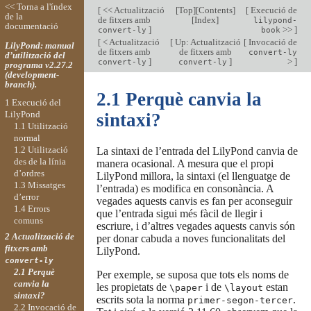
<< Torna a l'índex
[
<< Actualització
[
Top
][
Contents
]
[
Execució de
de la
de fitxers amb
[
Index
]
lilypond-
documentació
]
>>
]
convert-ly
book
[
< Actualització
[
Up: Actualització
[
Invocació de
LilyPond: manual
de fitxers amb
de fitxers amb
convert-ly
d’utilització del
]
]
>
]
convert-ly
convert-ly
programa v2.27.2
(development-
branch).
2.1 Perquè canvia la
1 Execució del
LilyPond
sintaxi?
1.1 Utilització
normal
1.2 Utilització
La sintaxi de l’entrada del LilyPond canvia de
des de la línia
manera ocasional. A mesura que el propi
d’ordres
LilyPond millora, la sintaxi (el llenguatge de
1.3 Missatges
l’entrada) es modifica en consonància. A
d’error
vegades aquests canvis es fan per aconseguir
1.4 Errors
que l’entrada sigui més fàcil de llegir i
comuns
escriure, i d’altres vegades aquests canvis són
2 Actualització de
per donar cabuda a noves funcionalitats del
fitxers amb
LilyPond.
convert-ly
2.1 Perquè
Per exemple, se suposa que tots els noms de
canvia la
les propietats de
i de
estan
\paper
\layout
sintaxi?
escrits sota la norma
.
primer-segon-tercer
2.2 Invocació de