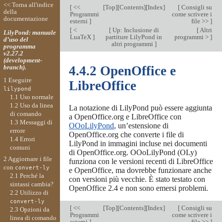
<< Torna all'indice
[
<<
[
Top
][
Contents
][
Index
]
[
Consigli su
della
Programmi
come scrivere i
documentazione
esterni
]
file >>
]
[
<
[
Up: Inclusione di
[
Altri
LilyPond: manuale
LuaTeX
]
partiture LilyPond in
programmi >
]
d’uso del
altri programmi
]
programma
v2.27.2
(development-
branch).
4.4.2 OpenOffice e
1 Eseguire
LibreOffice
lilypond
1.1 Uso normale
1.2 Uso da linea
La notazione di LilyPond può essere aggiunta
di comando
a OpenOffice.org e LibreOffice con
1.3 Messaggi di
OOoLilyPond
, un’estensione di
errore
OpenOffice.org che converte i file di
1.4 Errori
LilyPond in immagini incluse nei documenti
comuni
di OpenOffice.org. OOoLilyPond (OLy)
2 Aggiornare i file
funziona con le versioni recenti di LibreOffice
con
convert-ly
e OpenOffice, ma dovrebbe funzionare anche
2.1 Perché la
con versioni più vecchie. È stato testato con
sintassi cambia?
OpenOffice 2.4 e non sono emersi problemi.
2.2 Utilizzo di
convert-ly
[
<<
[
Top
][
Contents
][
Index
]
[
Consigli su
2.3 Opzioni da
Programmi
come scrivere i
linea di comando
esterni
]
file >>
]