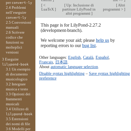
per
convert-ly
[
<
[
Up: Inclusione di
[
Altri
2.4 Problemi
LuaTeX
]
partiture LilyPond in
programmi >
]
nell’eseguire
altri programmi
]
convert-ly
2.5 Conversioni
This page is for LilyPond-2.27.2
manuali
(development-branch).
2.6 Scrivere
codice che
We welcome your aid; please
help us
by
funzioni su
reporting errors to our
bug list
.
molteplici
versioni
Other languages:
English
,
Català
,
Español
,
3 Eseguire
Français
,
日本語
.
lilypond-book
About
automatic language selection
.
3.1 Un esempio
Disable syntax highlighting
–
Save syntax highlighting
di documento
preference
musicologico
3.2 Integrare
musica e testo
3.3 Opzioni dei
frammenti
musicali
3.4 Utilizzo di
lilypond-book
3.5 Estensioni
dei nomi di file
3.6 Modelli per