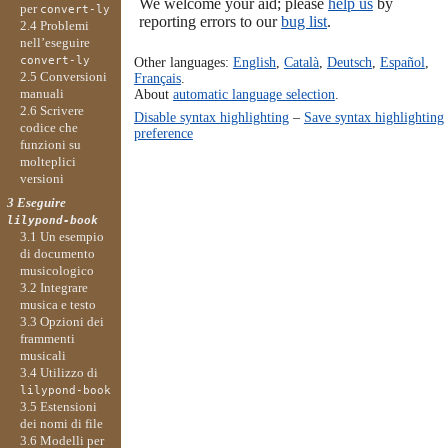
We welcome your aid; please
help us
by
per
convert-ly
reporting errors to our
bug list
.
2.4 Problemi
nell’eseguire
Other languages:
English
,
Català
,
Deutsch
,
Español
,
convert-ly
2.5 Conversioni
Français
.
About
automatic language selection
.
manuali
2.6 Scrivere
Disable syntax highlighting
–
Save syntax highlighting
codice che
preference
funzioni su
molteplici
versioni
3 Eseguire
lilypond-book
3.1 Un esempio
di documento
musicologico
3.2 Integrare
musica e testo
3.3 Opzioni dei
frammenti
musicali
3.4 Utilizzo di
lilypond-book
3.5 Estensioni
dei nomi di file
3.6 Modelli per