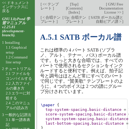
<< ドキュメント
[
<< テンプ
[
Top
]
[
GNU Free
インデックスに
レート
]
[
Contents
]
Documentation
戻る
[
Index
]
License >>
]
[
< 合唱テン
[
Up: 合唱テン
[
SATB ボーカル譜と
GNU LilyPond 学
プレート
]
プレート
]
自動ピアノ譜 >
]
習マニュアル
v2.25.81
(development-
branch).
A.5.1 SATB ボーカル譜
1 Installing
1.1 Graphical
これは標準の 4 パート SATB (ソプラ
setup
ノ、アルト、テナー、バス) ボーカル譜
1.2 Command
です。もっと大きな合唱では、すべての
line setup
パートで使用されるセクションをインク
2 チュートリアル
ルードすると便利です。例えば、拍子記
2.1 ファイルを
号と調号はほとんど常にすべてのパート
コンパイルする
で同じです。“賛美歌” テンプレートのよ
2.2 入力ファイ
うに、4 つのボイスは 2 つの譜にグルー
ルの書き方
プ分けされています。
2.3 エラーに対
処する
2.4 このマニュ
\paper
{
アルの読み方
top-system-spacing
.
basic-distance
=
score-system-spacing
.
basic-distance
3 一般的な記譜法
system-system-spacing
.
basic-distance
3.1 単一譜表表
last-bottom-spacing
.
basic-distance
=
記
}