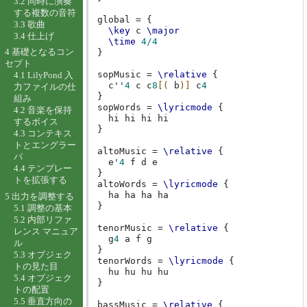
3.2 同時に演奏
する複数の音符
global
=
{
3.3 歌曲
\key
c
\major
3.4 仕上げ
\time
4/4
4 基礎となるコン
}
セプト
sopMusic
=
\relative
{
4.1 LilyPond 入
c''
4
c
c
8
[(
b
)]
c
4
力ファイルの仕
}
組み
sopWords
=
\lyricmode
{
4.2 音楽を保持
hi
hi
hi
するボイス
}
4.3 コンテキス
トとエングラー
altoMusic
=
\relative
{
バ
e'
4
f
d
e
4.4 テンプレー
}
トを拡張する
altoWords
=
\lyricmode
{
ha
ha
ha
5 出力を調整する
}
5.1 調整の基本
5.2 内部リファ
tenorMusic
=
\relative
{
レンス マニュア
g
4
a
f
g
ル
}
5.3 オブジェク
tenorWords
=
\lyricmode
{
トの見た目
hu
hu
hu
5.4 オブジェク
}
トの配置
5.5 垂直方向の
bassMusic
=
\relative
{