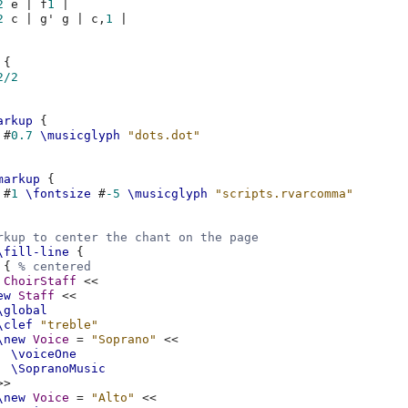
2
e
|
f
1
|
2
c
|
g'
g
|
c,
1
|
{
2/2
arkup
{
#
0.7
\musicglyph
"dots.dot"
markup
{
#
1
\fontsize
#
-5
\musicglyph
"scripts.rvarcomma"
rkup to center the chant on the page
\fill-line
{
{
% centered
ChoirStaff
<<
ew
Staff
<<
\global
\clef
"treble"
\new
Voice
=
"Soprano"
<<
\voiceOne
\SopranoMusic
>>
\new
Voice
=
"Alto"
<<