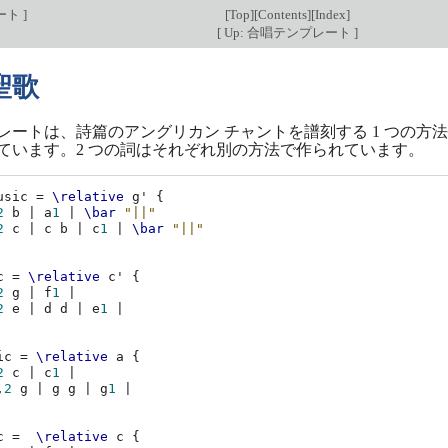
レート
]
[
Top
][
Contents
][
Index
]
[
Up: 合唱テンプレート
]
 聖歌
レートは、詩篇のアングリカン チャントを譜刻する 1 つの
ています。2 つの詞はそれぞれ別の方法で作られています。
usic
=
\relative
g'
{
2
b
|
a
1
|
\bar
"||"
2
c
|
c
b
|
c
1
|
\bar
"||"
c
=
\relative
c'
{
2
g
|
f
1
|
2
e
|
d
d
|
e
1
|
ic
=
\relative
a
{
2
c
|
c
1
|
,
2
g
|
g
g
|
g
1
|
c
=
\relative
c
{