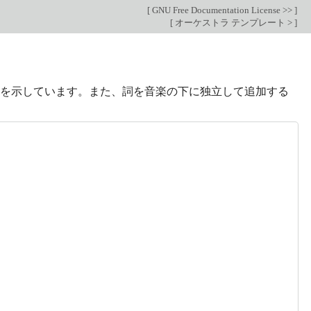
[
GNU Free Documentation License >>
]
[
オーケストラ テンプレート >
]
方法を示しています。また、詞を音楽の下に独立して追加する