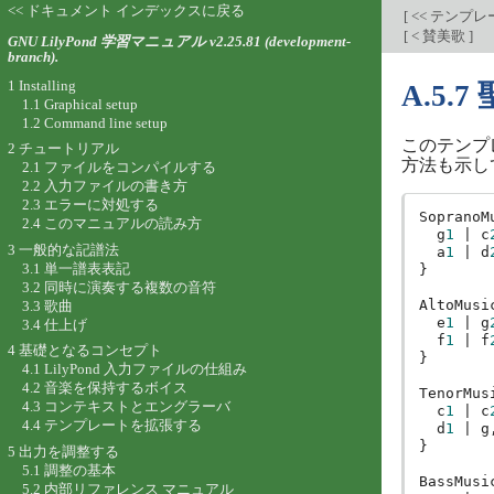
<< ドキュメント インデックスに戻る
[
<< テンプ
[
< 賛美歌
]
GNU LilyPond 学習マニュアル v2.25.81 (development-
branch).
1 Installing
A.5.7
1.1 Graphical setup
1.2 Command line setup
このテンプ
2 チュートリアル
方法も示し
2.1 ファイルをコンパイルする
2.2 入力ファイルの書き方
2.3 エラーに対処する
SopranoM
2.4 このマニュアルの読み方
g
1
|
c
3 一般的な記譜法
a
1
|
d
3.1 単一譜表表記
}
3.2 同時に演奏する複数の音符
AltoMusi
3.3 歌曲
e
1
|
g
3.4 仕上げ
f
1
|
f
4 基礎となるコンセプト
}
4.1 LilyPond 入力ファイルの仕組み
4.2 音楽を保持するボイス
TenorMus
4.3 コンテキストとエングラーバ
c
1
|
c
4.4 テンプレートを拡張する
d
1
|
g
}
5 出力を調整する
5.1 調整の基本
BassMusi
5.2 内部リファレンス マニュアル