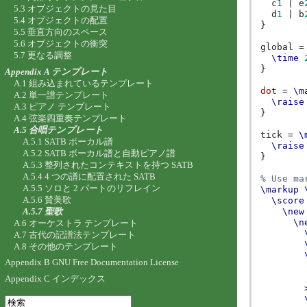
c
1
|
e
5.3 オブジェクトの見た目
d
1
|
b
5.4 オブジェクトの配置
}
5.5 垂直方向のスペース
5.6 オブジェクトの衝突
global
=
5.7 更なる調整
\time
}
Appendix A テンプレート
A.1 組み込まれているテンプレート
dot
=
\m
A.2 単一譜テンプレート
\raise
A.3 ピアノ テンプレート
}
A.4 弦楽四重奏テンプレート
A.5 合唱テンプレート
tick
=
\
A.5.1 SATB ボーカル譜
\raise
A.5.2 SATB ボーカル譜と自動ピアノ譜
}
A.5.3 整列されたコンテキストを持つ SATB
A.5.4 4 つの譜に配置された SATB
% Use ma
A.5.5 ソロと 2 パートのリフレイン
\markup
A.5.6 賛美歌
\score
A.5.7 聖歌
\new
\n
A.6 オーケストラ テンプレート
A.7 古代の記譜法テンプレート
A.8 その他のテンプレート
Appendix B GNU Free Documentation License
Appendix C インデックス