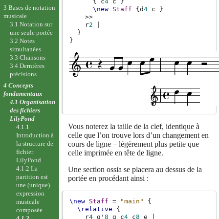
{
c
4
c
}
3 Bases de notation
\new
Staff
{
d
4
c
}
musicale
>>
3.1 Notation sur
r
2
|
une seule portée
}
}
3.2 Notes
simultanées
3.3 Chansons
3.4 Dernières
précisions
4 Concepts
fondamentaux
4.1 Organisation
des fichiers
LilyPond
Vous noterez la taille de la clef, identique à
4.1.1
celle que l’on trouve lors d’un changement en
Introduction à
cours de ligne – légèrement plus petite que
la structure de
fichier
celle imprimée en tête de ligne.
LilyPond
4.1.2 La
Une section ossia se placera au dessus de la
partition est
portée en procédant ainsi :
une (unique)
expression
\new
Staff
=
"main"
{
musicale
\relative
{
composée
r
4
g'
8
g
c
4
c
8
e
|
4.1.3