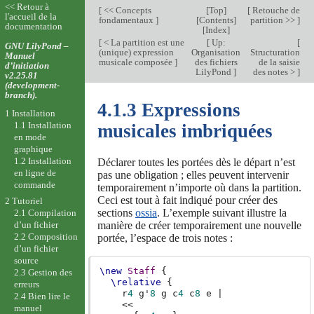
<< Retour à
[
<< Concepts
[
Top
]
[
Retouche de
l'accueil de la
fondamentaux
]
[
Contents
]
partition >>
]
documentation
[
Index
]
[
< La partition est une
[
Up:
[
GNU LilyPond –
(unique) expression
Organisation
Structuration
Manuel
musicale composée
]
des fichiers
de la saisie
d’initiation
LilyPond
]
des notes >
]
v2.25.81
(development-
branch).
4.1.3 Expressions
1 Installation
1.1 Installation
musicales imbriquées
en mode
graphique
1.2 Installation
Déclarer toutes les portées dès le départ n’est
en ligne de
pas une obligation ; elles peuvent intervenir
commande
temporairement n’importe où dans la partition.
Ceci est tout à fait indiqué pour créer des
2 Tutoriel
sections
ossia
. L’exemple suivant illustre la
2.1 Compilation
manière de créer temporairement une nouvelle
d’un fichier
2.2 Composition
portée, l’espace de trois notes :
d’un fichier
source
\new
Staff
{
2.3 Gestion des
\relative
{
erreurs
r
4
g'
8
g
c
4
c
8
e
|
2.4 Bien lire le
<<
manuel