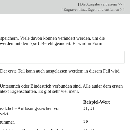
[
Die Ausgabe verbessern >>
]
[
Engraver hinzufügen und entfernen >
]
speichern. Viele davon können verändert werden, um die
e werden mit dem
-Befehl geändert. Er wird in Form
\set
 Der erste Teil kann auch ausgelassen werden; in diesem Fall wird
nterstrich oder Bindestrich verbunden sind. Alle außer dem ersten
ext-Eigenschaften. Es gibt sehr viel mehr.
Beispiel-Wert
sätzliche Auflösungszeichen vor
,
#t
#f
etzt.
50
tnummer.