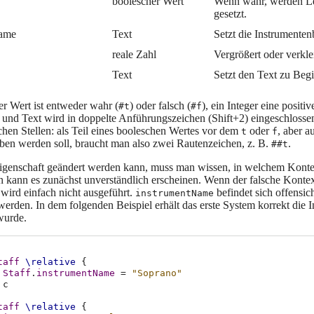
boolescher Wert
Wenn wahr, werden Le
gesetzt.
Name
Text
Setzt die Instrumente
reale Zahl
Vergrößert oder verklei
Text
Setzt den Text zu Begi
er Wert ist entweder wahr (
) oder falsch (
), ein Integer eine positi
#t
#f
 und Text wird in doppelte Anführungszeichen (Shift+2) eingeschloss
chen Stellen: als Teil eines booleschen Wertes vor dem
oder
, aber 
t
f
ben werden soll, braucht man also zwei Rautenzeichen, z. B.
.
##t
igenschaft geändert werden kann, muss man wissen, in welchem Kontext 
en kann es zunächst unverständlich erscheinen. Wenn der falsche Konte
wird einfach nicht ausgeführt.
befindet sich offensic
instrumentName
werden. In dem folgenden Beispiel erhält das erste System korrekt die 
wurde.
taff
\relative
{
Staff
.
instrumentName
=
"Soprano"
c
taff
\relative
{