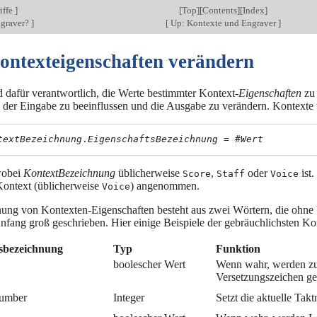
iffe
]
[
Top
][
Contents
][
Index
]
ngraver?
]
[
Up: Kontexte und Engraver
]
Kontexteigenschaften verändern
d dafür verantwortlich, die Werte bestimmter Kontext-
Eigenschaften
zu 
on der Eingabe zu beeinflussen und die Ausgabe zu verändern. Kontext
textBezeichnung
.
EigenschaftsBezeichnung
 = #
Wert
wobei
KontextBezeichnung
üblicherweise
,
oder
ist.
Score
Staff
Voice
 Kontext (üblicherweise
) angenommen.
Voice
ung von Kontexten-Eigenschaften besteht aus zwei Wörtern, die ohne U
fang groß geschrieben. Hier einige Beispiele der gebräuchlichsten Kont
tsbezeichnung
Typ
Funktion
boolescher Wert
Wenn wahr, werden zu
Versetzungszeichen ges
Number
Integer
Setzt die aktuelle Tak