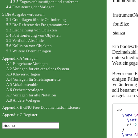
doubleSlurs
4.3.5 Engraver hinzufügen und entfernen
4.4 Erweiterung der Vorlagen
5 Die Ausgabe verbessern
instrument
5.1 Grundlagen für die Optimierung
fontSize
5.2 Die Referenz der Programminterna
5.3 Erscheinung von Objekten
stanza
5.4 Positionierung von Objekten
5.5 Vertikale Abstände
5.6 Kollision von Objekten
Ein boolesch
5.7 Weitere Optimierungen
Dezimalzahl,
unterschiedli
Appendix A Vorlagen
Wert eingege
A.1 Eingebaute Vorlagen
A.2 Vorlagen für ein einzelnes System
Bevor eine E
A.3 Klaviervorlagen
einigen Fäll
A.4 Vorlagen für Streichquartette
Veränderung 
A.5 Vokalensemble
soll benannt 
A.6 Orchestervorlagen
A.7 Vorlagen für alte Notation
ausgelassen 
A.8 Andere Vorlagen
Appendix B GNU Free Documentation License
<<
Appendix C Register
\new
S
\set
c''
2
}
\new
S