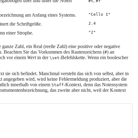
gatobögen über und unter die Noten
,
#t
#f
"Cello I"
nbezeichnung am Anfang eines Systems.
2.4
nert die Schriftgröße.
"2"
nn einer Strophe.
ve ganze Zahl, ein Real (reelle Zahl) eine positive oder negative
en. Beachten Sie das Vorkommen des Rautenzeichens (
) an
#
auch vor einem
Wert
in der
-Befehlskette. Wenn ein boolescher
\set
sie sich befindet. Manchmal versteht das sich von selbst, aber in
xt angegeben wird, wird keine Fehlermeldung produziert, aber die
htlich innerhalb von einem
-Kontext, denn das Notensystem
Staff
Instrumentenbezeichnung, das zweite aber nicht, weil der Kontext