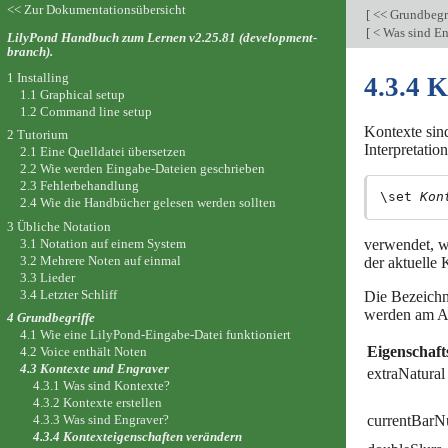
<< Zur Dokumentationsübersicht
[
<< Grundbegr
[
< Was sind E
LilyPond Handbuch zum Lernen v2.25.81 (development-
branch).
1 Installing
4.3.4 
1.1 Graphical setup
1.2 Command line setup
Kontexte sin
2 Tutorium
Interpretati
2.1 Eine Quelldatei übersetzen
2.2 Wie werden Eingabe-Dateien geschrieben
2.3 Fehlerbehandlung
\set 
Kon
2.4 Wie die Handbücher gelesen werden sollten
3 Übliche Notation
verwendet, 
3.1 Notation auf einem System
3.2 Mehrere Noten auf einmal
der aktuelle
3.3 Lieder
3.4 Letzter Schliff
Die Bezeichn
werden am An
4 Grundbegriffe
4.1 Wie eine LilyPond-Eingabe-Datei funktioniert
Eigenschaf
4.2 Voice enthält Noten
4.3 Kontexte und Engraver
extraNatural
4.3.1 Was sind Kontexte?
4.3.2 Kontexte erstellen
currentBar
4.3.3 Was sind Engraver?
4.3.4 Kontexteigenschaften verändern