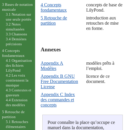
3 Bases de notation
4 Concepts
concepts de base de
musicale
fondamentaux
LilyPond.
3.1 Notation sur
5 Retouche de
introduction aux
une seule portée
partition
retouches de mise
3.2 Notes
en forme.
simultanées
3.3 Chansons
3.4 Dernières
précisions
Annexes

4 Concepts
fondamentaux
4.1 Organisation
Appendix A
modèles prêts à
des fichiers
Modèles
l’emploi.
LilyPond
4.2 Les voix
Appendix B GNU
licence de ce
contiennent la
Free Documentation
document.
musique
License
4.3 Contextes et
Appendix C Index
graveurs
des commandes et
4.4 Extension
concepts
des modèles
5 Retouche de
partition
5.1 Retouches
Pour connaître la place qu’occupe ce
élémentaires
manuel dans la documentation,