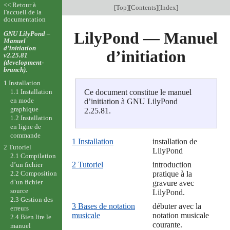
<< Retour à
[
Top
][
Contents
][
Index
]
l'accueil de la
documentation
LilyPond — Manuel
GNU LilyPond –
Manuel
d’initiation
d’initiation
v2.25.81
(development-
branch).
1 Installation
1.1 Installation
Ce document constitue le manuel
en mode
d’initiation à GNU LilyPond
graphique
2.25.81.
1.2 Installation
en ligne de
commande
1 Installation
installation de
2 Tutoriel
LilyPond
2.1 Compilation
2 Tutoriel
introduction
d’un fichier
2.2 Composition
pratique à la
d’un fichier
gravure avec
source
LilyPond.
2.3 Gestion des
3 Bases de notation
débuter avec la
erreurs
musicale
notation musicale
2.4 Bien lire le
courante.
manuel