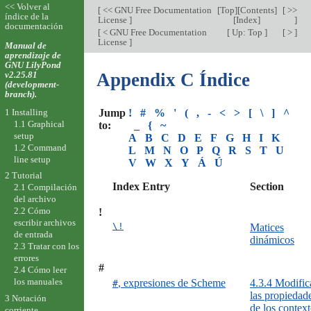
<< Volver al
[
<< GNU Free Documentation
[
Top
][
Contents
]
[ >>
índice de la
License
]
[
Index
]
]
documentación
[
< GNU Free Documentation
[
Up: Top
]
[ > ]
License
]
Manual de
aprendizaje de
GNU LilyPond
v2.25.81
Appendix C Índice
(development-
branch).
1 Installing
Jump
!
#
%
'
(
,
-
<
>
[
\
]
^
1.1 Graphical
to:
_
{
~
setup
A
B
C
D
E
F
G
H
I
K
1.2 Command
L
M
N
O
P
Q
R
S
T
U
line setup
V
W
X
Y
Á
Ú
2 Tutorial
Index Entry
Section
2.1 Compilación
del archivo
2.2 Cómo
!
escribir archivos
\!
Matices
de entrada
dinámicos
2.3 Tratar con los
errores
#
2.4 Cómo leer
los manuales
, expresiones de Scheme
4.3.4 Modific
#
las propiedad
3 Notación
de los contex
corriente