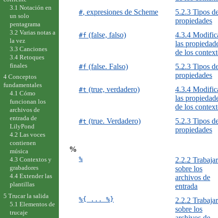
3.1 Notación en
, expresiones de Scheme
5.2.3 Tipos d
#
un solo
propiedades
pentagrama
3.2 Varias notas a
(false, falso)
4.3.4 Modific
#f
la vez
las propiedad
3.3 Canciones
de los contex
3.4 Retoques
finales
(false. Falso)
5.2.3 Tipos d
#f
propiedades
4 Conceptos
fundamentales
(true, verdadero)
4.3.4 Modific
#t
4.1 Cómo
las propiedad
funcionan los
de los contex
archivos de
entrada de
(true. Verdadero)
5.2.3 Tipos d
#t
LilyPond
propiedades
4.2 Las voces
contienen
%
música
%
2.2.2 Trabajar
4.3 Contextos y
grabadores
sobre los
4.4 Extender las
archivos de
plantillas
entrada
5 Trucar la salida
%{ ... %}
2.2.2 Trabajar
5.1 Elementos de
sobre los
trucaje
archivos de