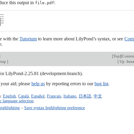
duce this output in
:
file.pdf
e with the
Tutorium
to learn more about LilyPond’s syntax, or see
Comm
e.
]
[
Top
][
Conten
etup
]
[
Up: Inst
 for LilyPond-2.25.81 (development-branch).
our aid; please
help us
by reporting errors to our
bug list
.
s:
English
,
Català
,
Español
,
Français
,
Italiano
,
日本語
,
中文
.
c language selection
.
highlighting
–
Save syntax highlighting preference