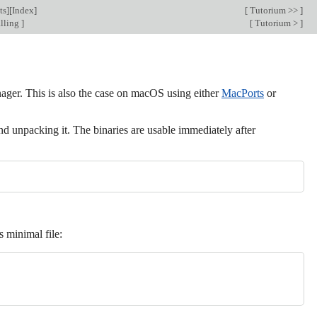
ts
][
Index
]
[
Tutorium >>
]
alling
]
[
Tutorium >
]
ger. This is also the case on macOS using either
MacPorts
or
d unpacking it. The binaries are usable immediately after
s minimal file: