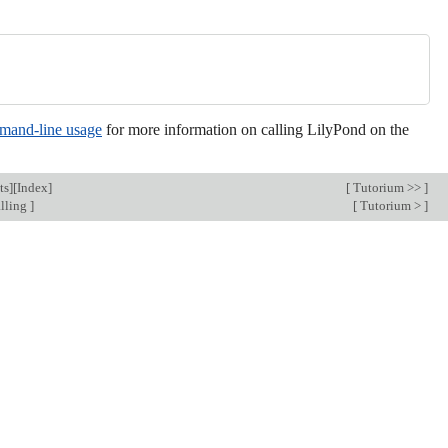
and-line usage
for more information on calling LilyPond on the
ts
][
Index
]
[
Tutorium >>
]
alling
]
[
Tutorium >
]