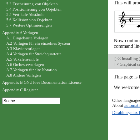
This will pro
5.3 Erscheinung von Objekten
5.4 Positionierung von Objekten
5.5 Vertikale Abstände
5.6 Kollision von Objekten
5.7 Weitere Optimierungen
Appendix A Vorlagen
A.1 Eingebaute Vorlagen
Now continu
A.2 Vorlagen für ein einzelnes System
command lin
A.3 Klaviervorlagen
A.4 Vorlagen für Streichquartette
[
<< Installing
A.5 Vokalensemble
[
< Graphical s
A.6 Orchestervorlagen
A.7 Vorlagen für alte Notation
A.8 Andere Vorlagen
This page is
Appendix B GNU Free Documentation License
We welcome y
Appendix C Register
Other language
About
automati
Disable syntax 