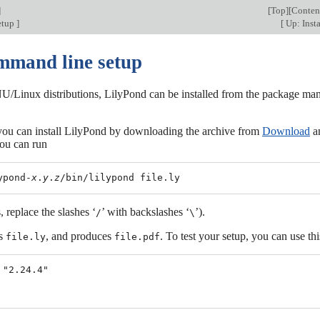
]
[
Top
][
Conten
etup
]
[
Up: Inst
mmand line setup
Linux distributions, LilyPond can be installed from the package mana
 you can install LilyPond by downloading the archive from
Download
an
ou can run
ypond-
x
.
y
.
z
replace the slashes ‘
’ with backslashes ‘
’).
/
\
es
, and produces
. To test your setup, you can use thi
file.ly
file.pdf
 "2.24.4"
