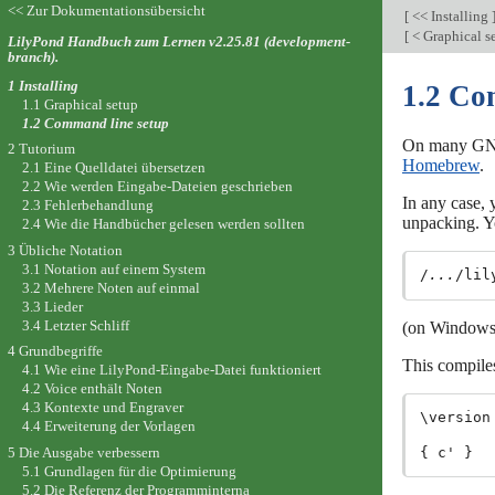
<< Zur Dokumentationsübersicht
[
<< Installing
[
< Graphical s
LilyPond Handbuch zum Lernen v2.25.81 (development-
branch).
1 Installing
1.2 Co
1.1 Graphical setup
1.2 Command line setup
On many GNU/
2 Tutorium
Homebrew
.
2.1 Eine Quelldatei übersetzen
2.2 Wie werden Eingabe-Dateien geschrieben
In any case,
2.3 Fehlerbehandlung
unpacking. Y
2.4 Wie die Handbücher gelesen werden sollten
3 Übliche Notation
3.1 Notation auf einem System
/
...
/lil
3.2 Mehrere Noten auf einmal
3.3 Lieder
3.4 Letzter Schliff
(on Windows, 
4 Grundbegriffe
This compil
4.1 Wie eine LilyPond-Eingabe-Datei funktioniert
4.2 Voice enthält Noten
4.3 Kontexte und Engraver
\version
4.4 Erweiterung der Vorlagen
5 Die Ausgabe verbessern
5.1 Grundlagen für die Optimierung
5.2 Die Referenz der Programminterna