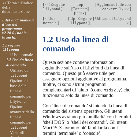
<< Torna all'indice
[
<< Eseguire
[
Top
]
[
Aggiornare i file con
della
]
[
Contents
]
>>
]
lilypond
convert-ly
documentazione
[
Index
]
[
< Uso
[
Up: Eseguire
[
Utilizzo di
lilypond
LilyPond: manuale
normale
]
]
>
]
lilypond
d’uso del
programma
v2.26.0 (stable-
branch).
1.2 Uso da linea di
1 Eseguire
comando
lilypond
1.1 Uso normale
1.2 Uso da linea
Questa sezione contiene informazioni
di comando
aggiuntive sull’uso di LilyPond da linea di
Utilizzo di
comando. Questo può essere utile per
lilypond
assegnare opzioni aggiuntive al programma.
Opzioni di
Inoltre, ci sono alcuni programmi
base della
complementari di ‘aiuto’ (come
) che
midi2ly
linea di
funzionano solo da linea di comando.
comando per
LilyPond
Con ‘linea di comando’ si intende la linea di
Opzioni
comando del sistema operativo. Gli utenti
avanzate della
Windows avranno più familiarità con i termini
linea di
‘shell DOS’ o ‘shell dei comandi’. Gli utenti
comando per
MacOS X avranno più familiarità con i
lilypond
Variabili
termini ‘terminale’ o ‘console’.