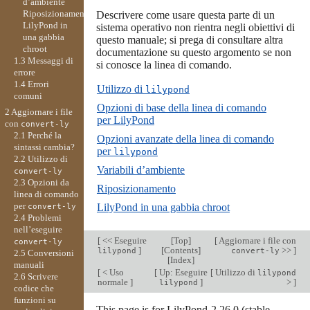
d’ambiente
Riposizionamento
Descrivere come usare questa parte di un
LilyPond in
sistema operativo non rientra negli obiettivi di
una gabbia
questo manuale; si prega di consultare altra
chroot
documentazione su questo argomento se non
1.3 Messaggi di
si conosce la linea di comando.
errore
1.4 Errori
Utilizzo di
lilypond
comuni
Opzioni di base della linea di comando
2 Aggiornare i file
per LilyPond
con
convert-ly
2.1 Perché la
Opzioni avanzate della linea di comando
sintassi cambia?
per
lilypond
2.2 Utilizzo di
Variabili d’ambiente
convert-ly
2.3 Opzioni da
Riposizionamento
linea di comando
per
LilyPond in una gabbia chroot
convert-ly
2.4 Problemi
nell’eseguire
[
<< Eseguire
[
Top
]
[
Aggiornare i file con
convert-ly
]
[
Contents
]
>>
]
lilypond
convert-ly
2.5 Conversioni
[
Index
]
manuali
[
< Uso
[
Up: Eseguire
[
Utilizzo di
lilypond
2.6 Scrivere
normale
]
]
>
]
lilypond
codice che
funzioni su
This page is for LilyPond-2.26.0 (stable-