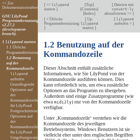
<< Zur
[
<<
[
Top
]
[
Dateien mit
lilypond
Dokumentationsübersicht
starten
]
[
Contents
]
convert-ly
[
Index
]
aktualisieren >>
]
GNU LilyPond
[
< Übliche
[
Up:
[
lilypond
Programmbenutzung
Programmbenutzung
aufrufen >
]
lilypond
v2.27.2
]
starten
]
(development-
branch).
1
starten
lilypond
1.2 Benutzung auf der
1.1 Übliche
Kommandozeile
Programmbenutzung
1.2 Benutzung
auf der
Dieser Abschnitt enthält zusätzliche
Kommandozeile
Informationen, wie Sie LilyPond von der
lilypond
aufrufen
Kommandozeile ausführen können. Dies
Grundlegende
kann erforderlich sein, um etwa zusätzliche
Optionen auf
Optionen an das Programm zu übergeben.
der
Außerdem sind einige Zusatzprogramme (wie
Kommandozeile
etwa
) nur von der Kommandozeile
midi2ly
für LilyPond
verfügbar.
Fortgeschrittene
Optionen auf
Unter ‚Kommandozeile‘ verstehen wir die
der
Kommandozeile des jeweiligen
Kommandozeile
Betriebssystems. Windows Benutzern ist sie
für LilyPond
vielleicht eher unter den englischen Begriffen
Umgebungsvariablen