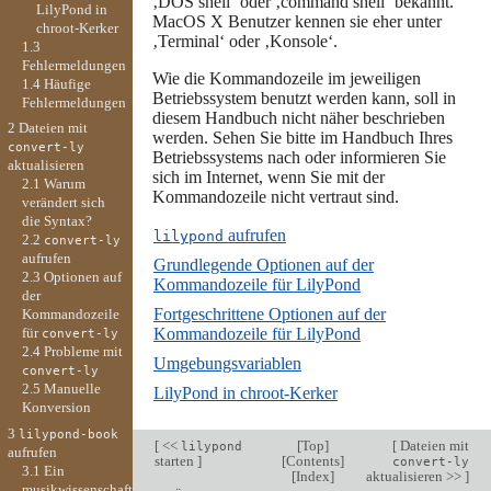
‚DOS shell‘ oder ‚command shell‘ bekannt.
LilyPond in
MacOS X Benutzer kennen sie eher unter
chroot-Kerker
‚Terminal‘ oder ‚Konsole‘.
1.3
Fehlermeldungen
Wie die Kommandozeile im jeweiligen
1.4 Häufige
Betriebssystem benutzt werden kann, soll in
Fehlermeldungen
diesem Handbuch nicht näher beschrieben
2 Dateien mit
werden. Sehen Sie bitte im Handbuch Ihres
convert-ly
Betriebssystems nach oder informieren Sie
aktualisieren
sich im Internet, wenn Sie mit der
2.1 Warum
Kommandozeile nicht vertraut sind.
verändert sich
die Syntax?
aufrufen
lilypond
2.2
convert-ly
aufrufen
Grundlegende Optionen auf der
2.3 Optionen auf
Kommandozeile für LilyPond
der
Fortgeschrittene Optionen auf der
Kommandozeile
Kommandozeile für LilyPond
für
convert-ly
2.4 Probleme mit
Umgebungsvariablen
convert-ly
2.5 Manuelle
LilyPond in chroot-Kerker
Konversion
3
lilypond-book
[
<<
[
Top
]
[
Dateien mit
lilypond
aufrufen
starten
]
[
Contents
]
convert-ly
3.1 Ein
[
Index
]
aktualisieren >>
]
musikwissenschaftlicher