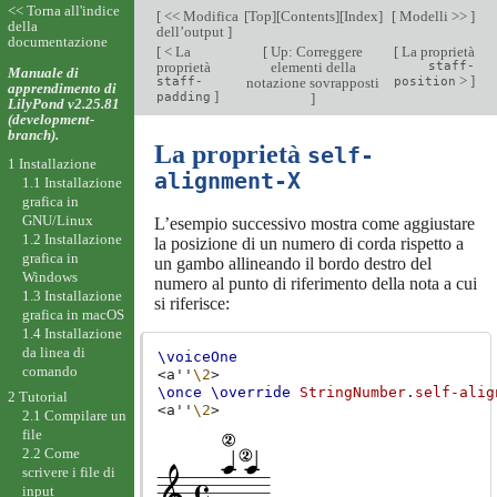
<< Torna all'indice
[
<< Modifica
[
Top
][
Contents
][
Index
]
[
Modelli >>
]
della
dell’output
]
documentazione
[
< La
[
Up: Correggere
[
La proprietà
proprietà
elementi della
staff-
Manuale di
>
]
staff-
notazione sovrapposti
position
apprendimento di
]
padding
]
LilyPond v2.25.81
(development-
branch).
La proprietà
self-
1 Installazione
alignment-X
1.1 Installazione
grafica in
GNU/Linux
L’esempio successivo mostra come aggiustare
1.2 Installazione
la posizione di un numero di corda rispetto a
grafica in
un gambo allineando il bordo destro del
Windows
numero al punto di riferimento della nota a cui
1.3 Installazione
si riferisce:
grafica in macOS
1.4 Installazione
da linea di
\voiceOne
comando
<
a''
\2
>
\once
\override
StringNumber
.
self-alig
2 Tutorial
<
a''
\2
>
2.1 Compilare un
file
2.2 Come
scrivere i file di
input