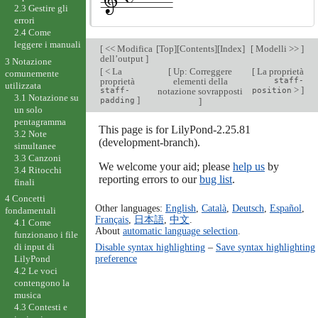
2.3 Gestire gli
errori
2.4 Come
leggere i manuali
[
<< Modifica
[
Top
][
Contents
][
Index
]
[
Modelli >>
]
dell’output
]
3 Notazione
[
< La
[
Up: Correggere
[
La proprietà
comunemente
proprietà
elementi della
staff-
utilizzata
>
]
staff-
notazione sovrapposti
position
3.1 Notazione su
]
padding
]
un solo
pentagramma
This page is for LilyPond-2.25.81
3.2 Note
(development-branch).
simultanee
3.3 Canzoni
We welcome your aid; please
help us
by
3.4 Ritocchi
reporting errors to our
bug list
.
finali
4 Concetti
Other languages:
English
,
Català
,
Deutsch
,
Español
,
fondamentali
Français
,
日本語
,
中文
.
4.1 Come
About
automatic language selection
.
funzionano i file
Disable syntax highlighting
–
Save syntax highlighting
di input di
preference
LilyPond
4.2 Le voci
contengono la
musica
4.3 Contesti e