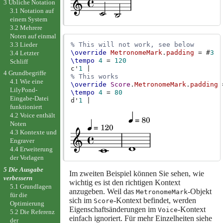
3 Übliche Notation
3.1 Notation auf
einem System
3.2 Mehrere
Noten auf einmal
3.3 Lieder
% This will not work, see below
\override
MetronomeMark
.
padding
=
#
3
3.4 Letzter
\tempo
4
=
120
Schliff
c'
1
|
4 Grundbegriffe
% This works
4.1 Wie eine
\override
Score
.
MetronomeMark
.
padding
LilyPond-
\tempo
4
=
80
Eingabe-Datei
d'
1
|
funktioniert
4.2 Voice enthält
Noten
4.3 Kontexte und
Engraver
4.4 Erweiterung
der Vorlagen
5 Die Ausgabe
Im zweiten Beispiel können Sie sehen, wie
verbessern
wichtig es ist den richtigen Kontext
5.1 Grundlagen
anzugeben. Weil das
-Objekt
MetronomeMark
für die
sich im
-Kontext befindet, werden
Score
Optimierung
Eigenschaftsänderungen im
-Kontext
Voice
5.2 Die Referenz
einfach ignoriert. Für mehr Einzelheiten siehe
der