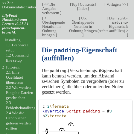
<< Zur
[
<< Die
[
Top
][
Contents
]
[
Vorlagen >>
]
Dokumentationsübersicht
Ausgabe
[
Index
]
verbessern
]
LilyPond
[
<
[
Up:
[
Die
right-
Handbuch zum
Überlappende
Überlappende
-
padding
Lernen v2.25.81
Notation in
Notation in
Eigenschaft
(development-
Ordnung
Ordnung bringen
(rechts auffüllen) >
branch).
bringen
]
]
]
1 Installing
1.1 Graphical
Die
-Eigenschaft
padding
setup
1.2 Command
(auffüllen)
line setup
2 Tutorium
Die
-(Verschiebungs-)Eigenschaft
padding
2.1 Eine
kann benutzt werden, um den Abstand
Quelldatei
zwischen Symbolen zu vergrößern (oder zu
übersetzen
verkleinern), die über oder unter den Noten
2.2 Wie werden
gesetzt werden.
Eingabe-Dateien
geschrieben
2.3
c'
2
\fermata
Fehlerbehandlung
\override
Script
.
padding
=
#
3
2.4 Wie die
b
2
\fermata
Handbücher
gelesen werden
sollten