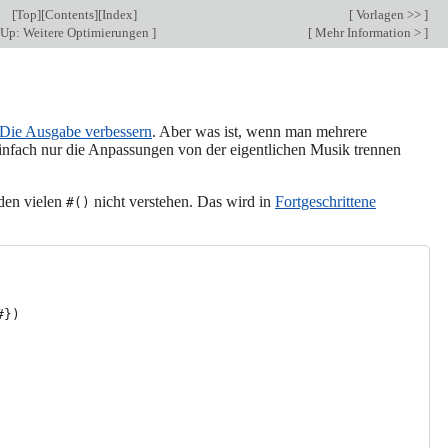
[
Top
][
Contents
][
Index
]
[
Vorlagen >>
]
Up: Weitere Optimierungen
]
[
Mehr Information >
]
Die Ausgabe verbessern
. Aber was ist, wenn man mehrere
einfach nur die Anpassungen von der eigentlichen Musik trennen
 den vielen
nicht verstehen. Das wird in
Fortgeschrittene
#()
#})