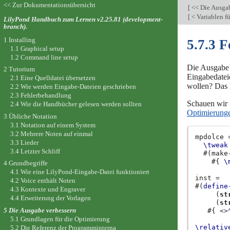
<< Zur Dokumentationsübersicht
[
<< Die Ausga
[
< Variablen f
LilyPond Handbuch zum Lernen v2.25.81 (development-
branch).
1 Installing
5.7.3 
1.1 Graphical setup
1.2 Command line setup
Die Ausgabe 
2 Tutorium
Eingabedatei
2.1 Eine Quelldatei übersetzen
wollen? Das l
2.2 Wie werden Eingabe-Dateien geschrieben
2.3 Fehlerbehandlung
Schauen wir u
2.4 Wie die Handbücher gelesen werden sollten
Optimierung
3 Übliche Notation
3.1 Notation auf einem System
3.2 Mehrere Noten auf einmal
mpdolce
3.3 Lieder
\tweak
3.4 Letzter Schliff
#(
make
#{
\
4 Grundbegriffe
4.1 Wie eine LilyPond-Eingabe-Datei funktioniert
inst
=
4.2 Voice enthält Noten
#(
define
4.3 Kontexte und Engraver
(
st
4.4 Erweiterung der Vorlagen
(
st
5 Die Ausgabe verbessern
#{
<>
5.1 Grundlagen für die Optimierung
\relativ
5.2 Die Referenz der Programminterna