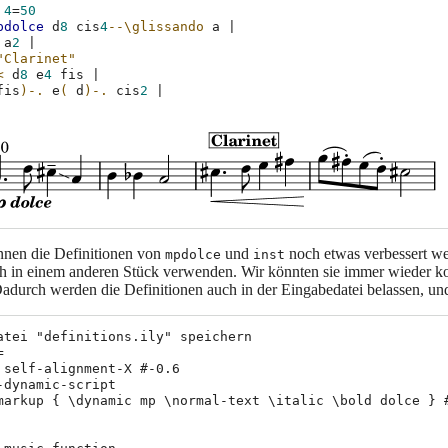
4
=
50
pdolce
d
8
cis
4
--\glissando
a
|
a
2
|
"Clarinet"
<
d
8
e
4
fis
|
fis
)-.
e
(
d
)-.
cis
2
|
önnen die Definitionen von
und
noch etwas verbessert wer
mpdolce
inst
ch in einem anderen Stück verwenden. Wir könnten sie immer wieder kop
adurch werden die Definitionen auch in der Eingabedatei belassen, und
atei "definitions.ily" speichern



 self-alignment-X #-0.6

-dynamic-script

markup { \dynamic mp \normal-text \italic \bold dolce } #