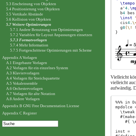
\tempo
5.3 Erscheinung von Objekten
a'
4.
\m
5.4 Positionierung von Objekten
b
4
bes
5.5 Vertikale Abstände
\inst
5.6 Kollision von Objekten
cis
4.
\
5.7 Weitere Optimierungen
g
8
(
\!
5.7.1 Andere Benutzung von Optimierungen
}
5.7.2 Variablen für Layout Anpassungen einsetzen
5.7.3 Formatvorlagen
5.7.4 Mehr Information
5.7.5 Fortgeschrittene Optimierungen mit Scheme
Appendix A Vorlagen
A.1 Eingebaute Vorlagen
A.2 Vorlagen für ein einzelnes System
A.3 Klaviervorlagen
Vielleicht k
A.4 Vorlagen für Streichquartette
vielleicht au
A.5 Vokalensemble
aufwändig. D
A.6 Orchestervorlagen
A.7 Vorlagen für alte Notation
A.8 Andere Vorlagen
%%% in D
Appendix B GNU Free Documentation License
mpdolce =
  \tweak
Appendix C Register
  #(make
    #{ \
inst =
