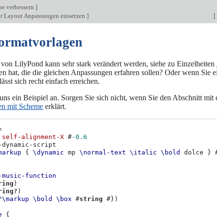
be verbessern
]
ür Layout Anpassungen einsetzen
]
[
Formatvorlagen
von LilyPond kann sehr stark verändert werden, siehe zu Einzelheiten
en hat, die die gleichen Anpassungen erfahren sollen? Oder wenn Sie 
ässt sich recht einfach erreichen.
ns ein Beispiel an. Sorgen Sie sich nicht, wenn Sie den Abschnitt mit
en mit Scheme
erklärt.
=
self-alignment-X
#
-0.6
-dynamic-script
markup
{
\dynamic
mp
\normal-text
\italic
\bold
dolce
}
-music-function
ring
)
ring?
)
^\markup
\bold
\box
#
string
#})
e
{