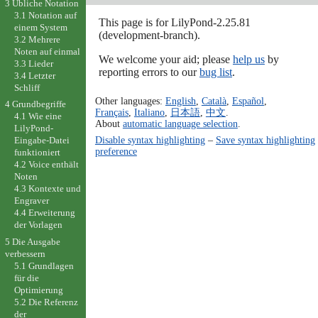
3 Übliche Notation
3.1 Notation auf
This page is for LilyPond-2.25.81
einem System
(development-branch).
3.2 Mehrere
Noten auf einmal
We welcome your aid; please
help us
by
3.3 Lieder
reporting errors to our
bug list
.
3.4 Letzter
Schliff
Other languages:
English
,
Català
,
Español
,
4 Grundbegriffe
Français
,
Italiano
,
日本語
,
中文
.
4.1 Wie eine
About
automatic language selection
.
LilyPond-
Disable syntax highlighting
–
Save syntax highlighting
Eingabe-Datei
preference
funktioniert
4.2 Voice enthält
Noten
4.3 Kontexte und
Engraver
4.4 Erweiterung
der Vorlagen
5 Die Ausgabe
verbessern
5.1 Grundlagen
für die
Optimierung
5.2 Die Referenz
der