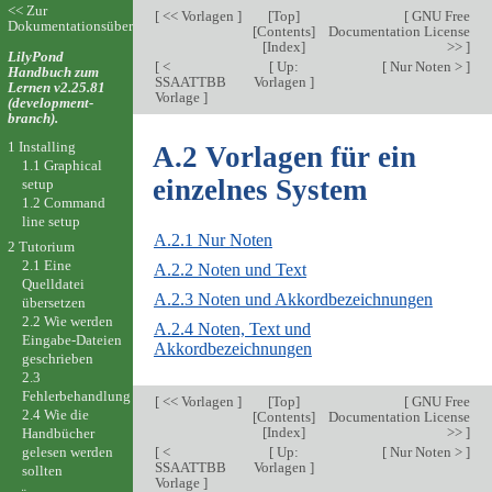
<< Zur
[
<< Vorlagen
]
[
Top
]
[
GNU Free
Dokumentationsübersicht
[
Contents
]
Documentation License
[
Index
]
>>
]
LilyPond
[
<
[
Up:
[
Nur Noten >
]
Handbuch zum
SSAATTBB
Vorlagen
]
Lernen v2.25.81
Vorlage
]
(development-
branch).
1 Installing
A.2 Vorlagen für ein
1.1 Graphical
einzelnes System
setup
1.2 Command
line setup
A.2.1 Nur Noten
2 Tutorium
2.1 Eine
A.2.2 Noten und Text
Quelldatei
A.2.3 Noten und Akkordbezeichnungen
übersetzen
2.2 Wie werden
A.2.4 Noten, Text und
Eingabe-Dateien
Akkordbezeichnungen
geschrieben
2.3
Fehlerbehandlung
[
<< Vorlagen
]
[
Top
]
[
GNU Free
2.4 Wie die
[
Contents
]
Documentation License
[
Index
]
>>
]
Handbücher
[
<
[
Up:
[
Nur Noten >
]
gelesen werden
SSAATTBB
Vorlagen
]
sollten
Vorlage
]