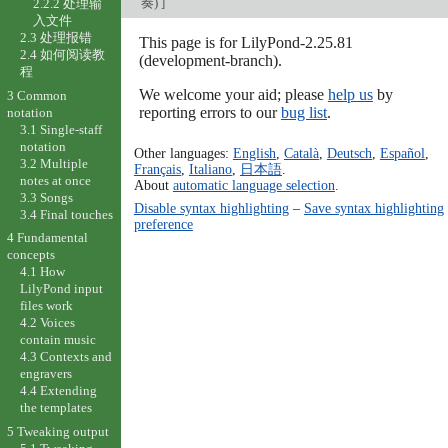
奏)
]
2.2.2 处理输
入文件
2.3 处理报错
This page is for LilyPond-2.25.81
2.4 如何阅读教
(development-branch).
程
We welcome your aid; please
help us
by
3 Common
reporting errors to our
bug list
.
notation
3.1 Single-staff
notation
Other languages:
English
,
Català
,
Deutsch
,
Español
,
3.2 Multiple
Français
,
Italiano
,
日本語
.
notes at once
About
automatic language selection
.
3.3 Songs
Disable syntax highlighting
–
Save syntax highlighting
3.4 Final touches
preference
4 Fundamental
concepts
4.1 How
LilyPond input
files work
4.2 Voices
contain music
4.3 Contexts and
engravers
4.4 Extending
the templates
5 Tweaking output