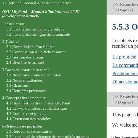
<< Retour à l'accueil de la documentation
[
<< Retouche d
[
< Doigtés
]
GNU LilyPond – Manuel d’initiation v2.25.81
(development-branch).
1 Installation
5.5.3 O
1.1 Installation en mode graphique
1.2 Installation en ligne de commande
Les objets ex
2 Tutoriel
rectifier un 
2.1 Compilation d’un fichier
2.2 Composition d’un fichier source
La propriété
2.3 Gestion des erreurs
2.4 Bien lire le manuel
La comman
3 Bases de notation musicale
Positionneme
3.1 Notation sur une seule portée
3.2 Notes simultanées
Dimensionnem
3.3 Chansons
3.4 Dernières précisions
[
<< Retouche d
4 Concepts fondamentaux
[
< Doigtés
]
4.1 Organisation des fichiers LilyPond
4.2 Les voix contiennent la musique
4.3 Contextes et graveurs
This page is
4.4 Extension des modèles
We welcome y
5 Retouche de partition
5.1 Retouches élémentaires
5.2 Le manuel de référence des propriétés internes
Other language