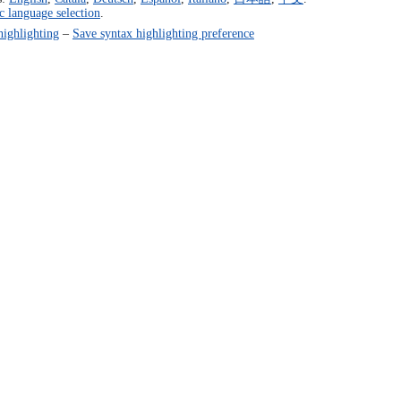
c language selection
.
highlighting
–
Save syntax highlighting preference