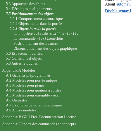
5.3 Apparence des objets
About
automati
5.4 Décalages et alignements
Disable syntax 
5.5 Positionnement des objets
5.5.1 Comportement automatique
5.5.2 Objets inclus dans la portée
5.5.3 Objets hors de la portée
La propriété
outside-staff-priority
La commande
\textLengthOn
Positionnement des nuances
Dimensionnement des objets graphiques
5.6 Espacement vertical
5.7 Collisions d’objets
5.8 Autres retouches
Appendix A Modèles
A.1 Gabarits préprogrammés
A.2 Modèles pour portée unique
A.3 Modèles pour piano
A.4 Modèles pour quatuor à cordes
A.5 Modèles pour ensemble vocal
A.6 Orchestre
A.7 Exemples de notation ancienne
A.8 Autres modèles
Appendix B GNU Free Documentation License
Appendix C Index des commandes et concepts