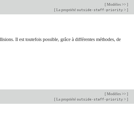
[
Modèles >>
]
[
La propriété
>
]
outside-staff-priority
isions. Il est toutefois possible, grâce à différentes méthodes, de
[
Modèles >>
]
[
La propriété
>
]
outside-staff-priority