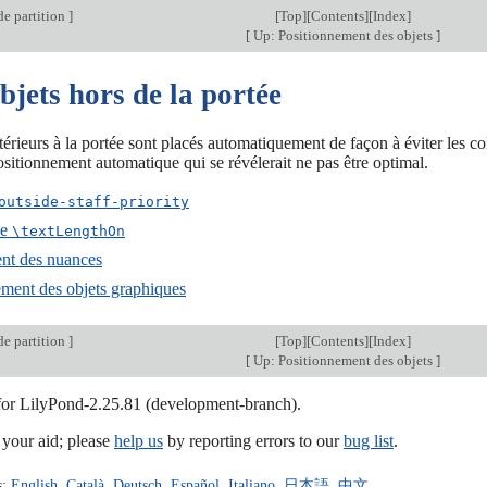
e partition
]
[
Top
][
Contents
][
Index
]
[
Up: Positionnement des objets
]
bjets hors de la portée
térieurs à la portée sont placés automatiquement de façon à éviter les coll
positionnement automatique qui se révélerait ne pas être optimal.
outside-staff-priority
de
\textLengthOn
nt des nuances
ent des objets graphiques
e partition
]
[
Top
][
Contents
][
Index
]
[
Up: Positionnement des objets
]
 for LilyPond-2.25.81 (development-branch).
our aid; please
help us
by reporting errors to our
bug list
.
s:
English
,
Català
,
Deutsch
,
Español
,
Italiano
,
日本語
,
中文
.