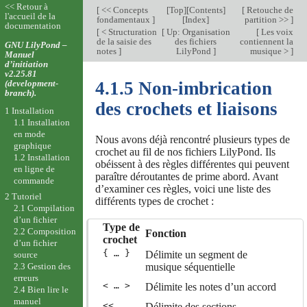
<< Retour à
[
<< Concepts
[
Top
][
Contents
]
[
Retouche de
l'accueil de la
fondamentaux
]
[
Index
]
partition >>
]
documentation
[
< Structuration
[
Up: Organisation
[
Les voix
de la saisie des
des fichiers
contiennent la
GNU LilyPond –
notes
]
LilyPond
]
musique >
]
Manuel
d’initiation
v2.25.81
(development-
4.1.5 Non-imbrication
branch).
des crochets et liaisons
1 Installation
1.1 Installation
en mode
Nous avons déjà rencontré plusieurs types de
graphique
crochet au fil de nos fichiers LilyPond. Ils
1.2 Installation
obéissent à des règles différentes qui peuvent
en ligne de
paraître déroutantes de prime abord. Avant
commande
d’examiner ces règles, voici une liste des
2 Tutoriel
différents types de crochet :
2.1 Compilation
d’un fichier
Type de
2.2 Composition
Fonction
crochet
d’un fichier
{ … }
Délimite un segment de
source
musique séquentielle
2.3 Gestion des
erreurs
< … >
Délimite les notes d’un accord
2.4 Bien lire le
manuel
<< …
Délimite des sections