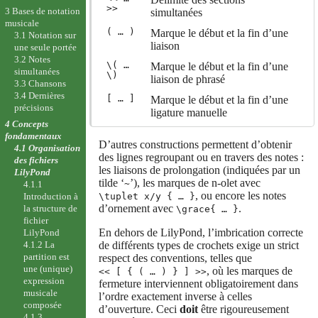
>>
3 Bases de notation
simultanées
musicale
( … )
Marque le début et la fin d’une
3.1 Notation sur
liaison
une seule portée
3.2 Notes
\( …
Marque le début et la fin d’une
simultanées
\)
liaison de phrasé
3.3 Chansons
3.4 Dernières
[ … ]
Marque le début et la fin d’une
précisions
ligature manuelle
4 Concepts
fondamentaux
D’autres constructions permettent d’obtenir
4.1 Organisation
des lignes regroupant ou en travers des notes :
des fichiers
les liaisons de prolongation (indiquées par un
LilyPond
tilde ‘
’), les marques de n-olet avec
~
4.1.1
, ou encore les notes
\tuplet x/y { … }
Introduction à
d’ornement avec
.
la structure de
\grace{ … }
fichier
En dehors de LilyPond, l’imbrication correcte
LilyPond
de différents types de crochets exige un strict
4.1.2 La
partition est
respect des conventions, telles que
une (unique)
, où les marques de
<< [ { ( … ) } ] >>
expression
fermeture interviennent obligatoirement dans
musicale
l’ordre exactement inverse à celles
composée
d’ouverture. Ceci
doit
être rigoureusement
4.1.3