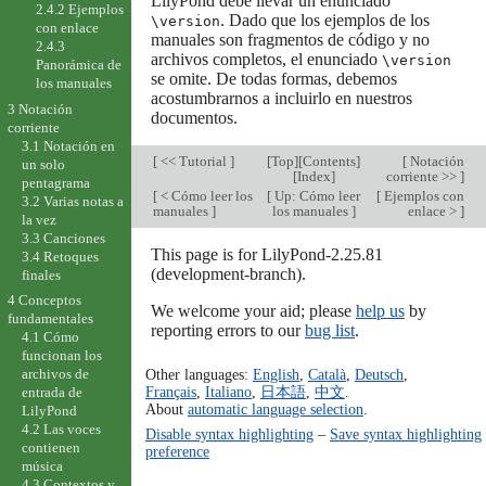
LilyPond debe llevar un enunciado
2.4.2 Ejemplos
. Dado que los ejemplos de los
\version
con enlace
manuales son fragmentos de código y no
2.4.3
archivos completos, el enunciado
\version
Panorámica de
se omite. De todas formas, debemos
los manuales
acostumbrarnos a incluirlo en nuestros
3 Notación
documentos.
corriente
3.1 Notación en
[
<< Tutorial
]
[
Top
][
Contents
]
[
Notación
un solo
[
Index
]
corriente >>
]
pentagrama
[
< Cómo leer los
[
Up: Cómo leer
[
Ejemplos con
3.2 Varias notas a
manuales
]
los manuales
]
enlace >
]
la vez
3.3 Canciones
This page is for LilyPond-2.25.81
3.4 Retoques
(development-branch).
finales
4 Conceptos
We welcome your aid; please
help us
by
fundamentales
reporting errors to our
bug list
.
4.1 Cómo
funcionan los
Other languages:
English
,
Català
,
Deutsch
,
archivos de
Français
,
Italiano
,
日本語
,
中文
.
entrada de
About
automatic language selection
.
LilyPond
4.2 Las voces
Disable syntax highlighting
–
Save syntax highlighting
contienen
preference
música
4.3 Contextos y