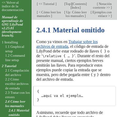
<< Volver al
[
<< Tutorial
]
[
Top
][
Contents
]
[
Notación
índice de la
[
Index
]
corriente >>
]
documentación
[
< Cómo leer los
[
Up: Cómo leer
[
Ejemplos con
manuales
]
los manuales
]
enlace >
]
Manual de
aprendizaje de
GNU LilyPond
v2.25.81
2.4.1 Material omitido
(development-
branch).
Como ya vimos en
Trabajar sobre los
1 Installing
archivos de entrada
, el código de entrada de
1.1 Graphical
LilyPond debe estar rodeado de llaves
o
setup
{ }
1.2 Command
de ‘
’. Durante el resto del
\relative { … }
line setup
presente manual, ciertos ejemplos breves
omitirán las llaves. Para reproducir estos
2 Tutorial
ejemplos puede copiar la entrada que se
2.1 Compilación
muestra, pero debe pegarla entre
y
dentro
{
}
del archivo
del archivo de entrada.
2.2 Cómo
escribir archivos
de entrada
{

2.3 Tratar con los
  …aquí va el ejemplo…

errores
2.4 Cómo leer
los manuales
2.4.1 Material
Asimismo, recuerde que todo archivo de
omitido