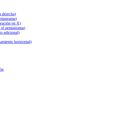
a derecha)
entagrama)
neación en X)
 el pentagrama)
o adicional)
zamiento horizontal)
ión