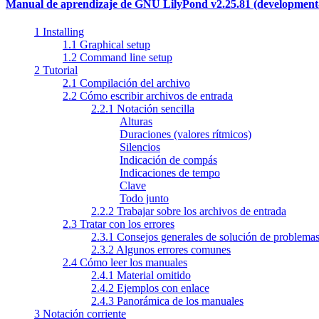
Manual de aprendizaje de GNU LilyPond v2.25.81 (development
1 Installing
1.1 Graphical setup
1.2 Command line setup
2 Tutorial
2.1 Compilación del archivo
2.2 Cómo escribir archivos de entrada
2.2.1 Notación sencilla
Alturas
Duraciones (valores rítmicos)
Silencios
Indicación de compás
Indicaciones de tempo
Clave
Todo junto
2.2.2 Trabajar sobre los archivos de entrada
2.3 Tratar con los errores
2.3.1 Consejos generales de solución de problema
2.3.2 Algunos errores comunes
2.4 Cómo leer los manuales
2.4.1 Material omitido
2.4.2 Ejemplos con enlace
2.4.3 Panorámica de los manuales
3 Notación corriente