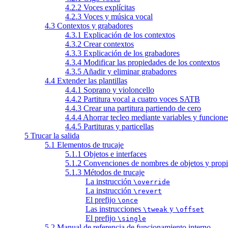
4.2.2 Voces explícitas
4.2.3 Voces y música vocal
4.3 Contextos y grabadores
4.3.1 Explicación de los contextos
4.3.2 Crear contextos
4.3.3 Explicación de los grabadores
4.3.4 Modificar las propiedades de los contextos
4.3.5 Añadir y eliminar grabadores
4.4 Extender las plantillas
4.4.1 Soprano y violoncello
4.4.2 Partitura vocal a cuatro voces SATB
4.4.3 Crear una partitura partiendo de cero
4.4.4 Ahorrar tecleo mediante variables y funcione
4.4.5 Partituras y particellas
5 Trucar la salida
5.1 Elementos de trucaje
5.1.1 Objetos e interfaces
5.1.2 Convenciones de nombres de objetos y prop
5.1.3 Métodos de trucaje
La instrucción
\override
La instrucción
\revert
El prefijo
\once
Las instrucciones
y
\tweak
\offset
El prefijo
\single
5.2 Manual de referencia de funcionamiento interno