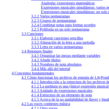
Analogía: expresiones matemáticas
Expresiones musicales simultáneas: varios 
Expresiones musicales simultáneas: un solo
3.2.2 Varios pentagramas
3.2.3 Grupos de pentagramas
3.2.4 Combinar notas para formar acordes
3.2.5 Polifonía en un solo pentagrama
3.3 Canciones
3.3.1 Elaborar canciones sencillas
3.3.2 Alineación de la letra a una melodía
3.3.3 Letra en varios pentagramas
3.4 Retoques finales
3.4.1 Organizar las piezas mediante variables
3.4.2 Añadir títulos
3.4.3 Nombres de nota absolutos
3.4.4 Más allá del tutorial
4 Conceptos fundamentales
4.1 Cómo funcionan los archivos de entrada de LilyPond
4.1.1 Introducción a la estructura de los archivos 
4.1.2 La partitura es una (única) expresión musica
4.1.3 Anidado de expresiones musicales
4.1.4 Estructura de un elemento de nota
4.1.5 Acerca de la no anidabilidad de llaves y liga
4.2 Las voces contienen música
4.2.1 Oigo voces