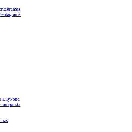
pentagramas
 pentagrama
de LilyPond
l compuesta
duras