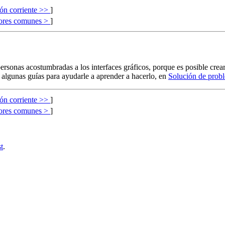
ón corriente >>
]
ores comunes >
]
rsonas acostumbradas a los interfaces gráficos, porque es posible crea
n algunas guías para ayudarle a aprender a hacerlo, en
Solución de prob
ón corriente >>
]
ores comunes >
]
st
.