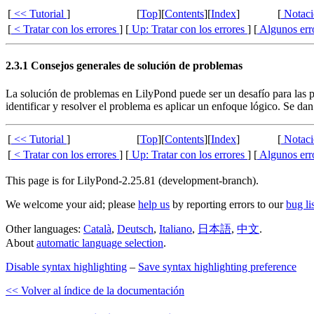
[
<< Tutorial
]
[
Top
][
Contents
][
Index
]
[
Notaci
[
< Tratar con los errores
]
[
Up: Tratar con los errores
]
[
Algunos err
2.3.1 Consejos generales de solución de problemas
La solución de problemas en LilyPond puede ser un desafío para las pe
identificar y resolver el problema es aplicar un enfoque lógico. Se da
[
<< Tutorial
]
[
Top
][
Contents
][
Index
]
[
Notaci
[
< Tratar con los errores
]
[
Up: Tratar con los errores
]
[
Algunos err
This page is for LilyPond-2.25.81 (development-branch).
We welcome your aid; please
help us
by reporting errors to our
bug li
Other languages:
Català
,
Deutsch
,
Italiano
,
日本語
,
中文
.
About
automatic language selection
.
Disable syntax highlighting
–
Save syntax highlighting preference
<< Volver al índice de la documentación