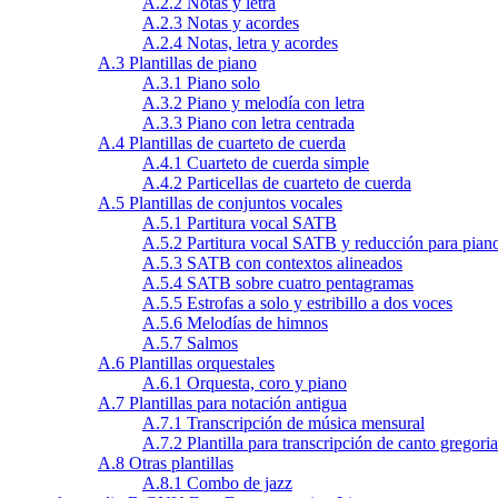
A.2.2 Notas y letra
A.2.3 Notas y acordes
A.2.4 Notas, letra y acordes
A.3 Plantillas de piano
A.3.1 Piano solo
A.3.2 Piano y melodía con letra
A.3.3 Piano con letra centrada
A.4 Plantillas de cuarteto de cuerda
A.4.1 Cuarteto de cuerda simple
A.4.2 Particellas de cuarteto de cuerda
A.5 Plantillas de conjuntos vocales
A.5.1 Partitura vocal SATB
A.5.2 Partitura vocal SATB y reducción para pian
A.5.3 SATB con contextos alineados
A.5.4 SATB sobre cuatro pentagramas
A.5.5 Estrofas a solo y estribillo a dos voces
A.5.6 Melodías de himnos
A.5.7 Salmos
A.6 Plantillas orquestales
A.6.1 Orquesta, coro y piano
A.7 Plantillas para notación antigua
A.7.1 Transcripción de música mensural
A.7.2 Plantilla para transcripción de canto gregori
A.8 Otras plantillas
A.8.1 Combo de jazz