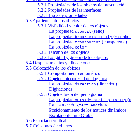
5.2.1 Propiedades de los objetos de presentación
5.2.2 Propiedades de las interfaces
5.2.3 Tipos de propiedades
5.3 Apariencia de los objetos
5.3.1 Visibilidad y color de los objetos
La propiedad
(sello)
stencil
La propiedad
(visibilid
break-visibility
La propiedad
(transparente)
transparent
La propiedad
color
5.3.2 Tamaño de los objetos
5.3.3 Longitud y grosor de los objetos
5.4 Desplazamientos y alineaciones
5.5 Colocación de los objetos
5.5.1 Comportamiento automático
5.5.2 Objetos interiores al pentagrama
La propiedad
(dirección)
direction
Digitaciones
5.5.3 Objetos fuera del pentagrama
La propiedad
(p
outside-staff-priority
La instrucción
\textLengthOn
Posicionamiento de los matices dinámicos
Escalado de un «Grob»
5.6 Espaciado vertical
5.7 Colisiones de objetos