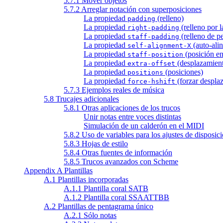
5.7.1 Mover objetos
5.7.2 Arreglar notación con superposiciones
La propiedad
(relleno)
padding
La propiedad
(relleno por l
right-padding
La propiedad
(relleno de p
staff-padding
La propiedad
(auto-ali
self-alignment-X
La propiedad
(posición en
staff-position
La propiedad
(desplazamient
extra-offset
La propiedad
(posiciones)
positions
La propiedad
(forzar despla
force-hshift
5.7.3 Ejemplos reales de música
5.8 Trucajes adicionales
5.8.1 Otras aplicaciones de los trucos
Unir notas entre voces distintas
Simulación de un calderón en el MIDI
5.8.2 Uso de variables para los ajustes de disposic
5.8.3 Hojas de estilo
5.8.4 Otras fuentes de información
5.8.5 Trucos avanzados con Scheme
Appendix A Plantillas
A.1 Plantillas incorporadas
A.1.1 Plantilla coral SATB
A.1.2 Plantilla coral SSAATTBB
A.2 Plantillas de pentagrama único
A.2.1 Sólo notas