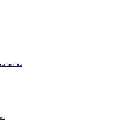
o automática
ano