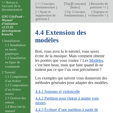
<< Retour à
[
<< Concepts
[
Top
][
Contents
]
[
Retouche de
l'accueil de la
fondamentaux
]
[
Index
]
partition >>
]
documentation
[
< Ajout et
[
Up: Concepts
[
Soprano et
suppression de
fondamentaux
]
violoncelle >
]
GNU LilyPond –
graveurs
]
Manuel
d’initiation
v2.25.81
(development-
4.4 Extension des
branch).
modèles
1 Installation
1.1 Installation
en mode
Bon, vous avez lu le tutoriel, vous savez
graphique
écrire de la musique. Mais comment obtenir
1.2 Installation
les portées que vous voulez ? Les
Modèles
,
en ligne de
c’est bien beau, mais que faire quand ils ne
commande
traitent pas ce que l’on veut précisément ?
2 Tutoriel
2.1 Compilation
Les exemples qui suivent vous donneront des
d’un fichier
méthodes générales pour adapter des modèles.
2.2 Composition
d’un fichier
4.4.1 Soprano et violoncelle
source
4.4.2 Partition pour chœur à quatre voix
2.3 Gestion des
erreurs
mixtes
2.4 Bien lire le
4.4.3 Écriture d’une partition à partir de
manuel