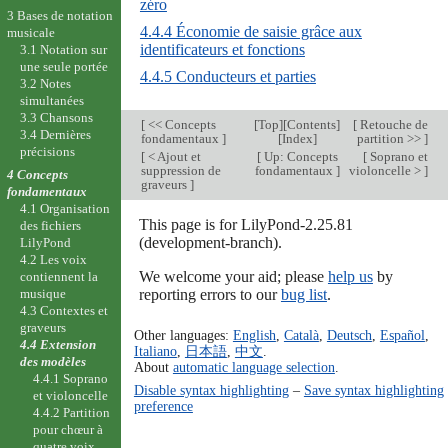
zéro
3 Bases de notation
4.4.4 Économie de saisie grâce aux
musicale
identificateurs et fonctions
3.1 Notation sur
une seule portée
4.4.5 Conducteurs et parties
3.2 Notes
simultanées
3.3 Chansons
[
<< Concepts
[
Top
][
Contents
]
[
Retouche de
3.4 Dernières
fondamentaux
]
[
Index
]
partition >>
]
précisions
[
< Ajout et
[
Up: Concepts
[
Soprano et
suppression de
fondamentaux
]
violoncelle >
]
4 Concepts
graveurs
]
fondamentaux
4.1 Organisation
This page is for LilyPond-2.25.81
des fichiers
(development-branch).
LilyPond
4.2 Les voix
We welcome your aid; please
help us
by
contiennent la
reporting errors to our
bug list
.
musique
4.3 Contextes et
graveurs
Other languages:
English
,
Català
,
Deutsch
,
Español
,
4.4 Extension
Italiano
,
日本語
,
中文
.
des modèles
About
automatic language selection
.
4.4.1 Soprano
Disable syntax highlighting
–
Save syntax highlighting
et violoncelle
preference
4.4.2 Partition
pour chœur à
quatre voix